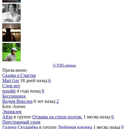
О ТОП-списках
Проза-анонс
Сказка о Счастье
Mari Ger
18 дней назад
6
Слов нет
posokh
4 года назад
0
Бессонница
Вадим Векслер
6 лет назад
2
Блог-Анонс
Эвриклея
Айхо
в группе
Отзывы на стихи поэтов.
1 месяц назад
0
Престранный гном
Галина Скударёва
в группе
Любимая книжка
1 месяц назад
0