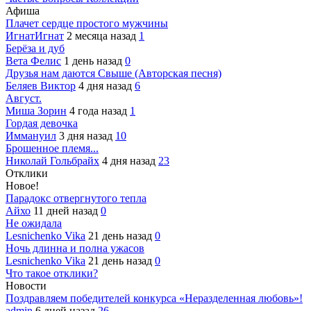
Афиша
Плачет сердце простого мужчины
ИгнатИгнат
2 месяца назад
1
Берёза и дуб
Вета Фелис
1 день назад
0
Друзья нам даются Свыше (Авторская песня)
Беляев Виктор
4 дня назад
6
Август.
Миша Зорин
4 года назад
1
Гордая девочка
Иммануил
3 дня назад
10
Брошенное племя...
Николай Гольбрайх
4 дня назад
23
Отклики
Новое!
Парадокс отвергнутого тепла
Айхо
11 дней назад
0
Не ожидала
Lesnichenko Vika
21 день назад
0
Ночь длинна и полна ужасов
Lesnichenko Vika
21 день назад
0
Что такое отклики?
Новости
Поздравляем победителей конкурса «Неразделенная любовь»!
admin
6 дней назад
26