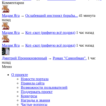
Комментарии
Мадам Яга
→
Ослабевший инстинкт борьбы...
41 минута
назад
Мадам Яга
→
Кот–скот (рифмую всё подряд)
1 час назад
Мадам Яга
→
Кот–скот (рифмую всё подряд)
1 час назад
Дмитрий Проникновенный
→
Роман "Самообман".
1 час
назад
Меню
О проекте
Новости портала
Правила сайта
Возможности пользователей
Поддержать проект
Конкурсы
Награды и звания
Частые вопросы