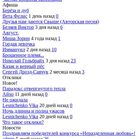
Афиша
Берёза и дуб
Вета Фелис
1 день назад
0
Друзья нам даются Свыше (Авторская песня)
Беляев Виктор
3 дня назад
6
Август.
Миша Зорин
4 года назад
1
Гордая девочка
Иммануил
2 дня назад
10
Брошенное племя...
Николай Гольбрайх
3 дня назад
23
Казак и верный пёс
Сергей Дрозд-Савчук
2 месяца назад
3
Отклики
Новое!
Парадокс отвергнутого тепла
Айхо
11 дней назад
0
Не ожидала
Lesnichenko Vika
20 дней назад
0
Ночь длинна и полна ужасов
Lesnichenko Vika
20 дней назад
0
Что такое отклики?
Новости
Поздравляем победителей конкурса «Неразделенная любовь»!
admin
5 дней назад
26