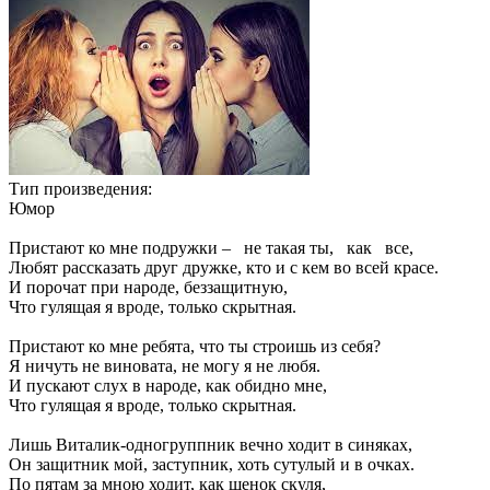
Тип произведения:
Юмор
Пристают ко мне подружки – не такая ты, как все,
Любят рассказать друг дружке, кто и с кем во всей красе.
И порочат при народе, беззащитную,
Что гулящая я вроде, только скрытная.
Пристают ко мне ребята, что ты строишь из себя?
Я ничуть не виновата, не могу я не любя.
И пускают слух в народе, как обидно мне,
Что гулящая я вроде, только скрытная.
Лишь Виталик-одногруппник вечно ходит в синяках,
Он защитник мой, заступник, хоть сутулый и в очках.
По пятам за мною ходит, как щенок скуля,