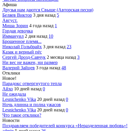
Афиша
Друзья нам даются Свыше (Авторская песня)
Беляев Виктор
3 дня назад
5
Август.
Миша Зорин
4 года назад
1
Гордая девочка
Иммануил
2 дня назад
10
Брошенное племя...
Николай Гольбрайх
3 дня назад
23
Казак и верный пёс
Сергей Дрозд-Савчук
2 месяца назад
3
Ни вес не важен, ни размер
Валерий Зайцев
3 года назад
48
Отклики
Новое!
Парадокс отвергнутого тепла
Айхо
10 дней назад
0
Не ожидала
Lesnichenko Vika
20 дней назад
0
Ночь длинна и полна ужасов
Lesnichenko Vika
20 дней назад
0
Что такое отклики?
Новости
Поздравляем победителей конкурса «Неразделенная любовь»!
admin
5 дней назад
26