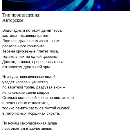
Тип произведения:
Авторское
Водопадным потоком дымит гора,
застилая глазницы гротов.
Ледяное дыханье стирает шрам
раскалённого горизонта.
Терема кружевные плетёт лоза,
только в них ни одной царевны.
Далеко, высоко, пронеслась гроза
отголоском драконьей эры.
Эти тучи, навьюченные водой,
уведёт караванщик-ветер
по закатной тропе, раздувая зной –
исполинские свечи кедров.
Сколько солнечной крови по ним стекло
в леденцовые сталактиты,
только память застыла густой смолой,
в летописных морщинах скрыта.
По ночам заколдованная душа
просыпается в шкуре зверя,