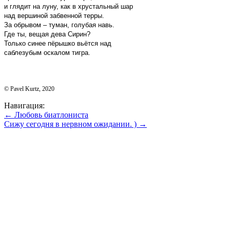
и глядит на луну, как в хрустальный шар
над вершиной забвенной терры.
За обрывом – туман, голубая навь.
Где ты, вещая дева Сирин?
Только синее пёрышко вьётся над
саблезубым оскалом тигра.
© Pavel Kurtz, 2020
Навигация:
← Любовь биатлониста
Сижу сегодня в нервном ожидании. ) →