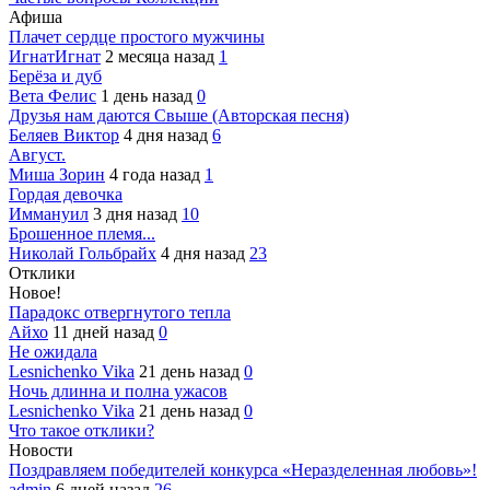
Афиша
Плачет сердце простого мужчины
ИгнатИгнат
2 месяца назад
1
Берёза и дуб
Вета Фелис
1 день назад
0
Друзья нам даются Свыше (Авторская песня)
Беляев Виктор
4 дня назад
6
Август.
Миша Зорин
4 года назад
1
Гордая девочка
Иммануил
3 дня назад
10
Брошенное племя...
Николай Гольбрайх
4 дня назад
23
Отклики
Новое!
Парадокс отвергнутого тепла
Айхо
11 дней назад
0
Не ожидала
Lesnichenko Vika
21 день назад
0
Ночь длинна и полна ужасов
Lesnichenko Vika
21 день назад
0
Что такое отклики?
Новости
Поздравляем победителей конкурса «Неразделенная любовь»!
admin
6 дней назад
26