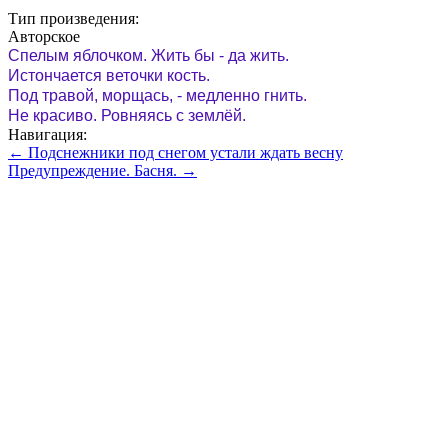
Тип произведения:
Авторское
Спелым яблочком. Жить бы - да жить.
Истончается веточки кость.
Под травой, морщась, - медленно гнить.
Не красиво. Ровняясь с землёй.
Навигация:
← Подснежники под снегом устали ждать весну
Предупреждение. Басня. →