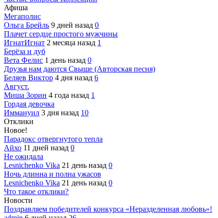
Афиша
Мегаполис
Ольга Брейль
9 дней назад
0
Плачет сердце простого мужчины
ИгнатИгнат
2 месяца назад
1
Берёза и дуб
Вета Фелис
1 день назад
0
Друзья нам даются Свыше (Авторская песня)
Беляев Виктор
4 дня назад
6
Август.
Миша Зорин
4 года назад
1
Гордая девочка
Иммануил
3 дня назад
10
Отклики
Новое!
Парадокс отвергнутого тепла
Айхо
11 дней назад
0
Не ожидала
Lesnichenko Vika
21 день назад
0
Ночь длинна и полна ужасов
Lesnichenko Vika
21 день назад
0
Что такое отклики?
Новости
Поздравляем победителей конкурса «Неразделенная любовь»!
admin
6 дней назад
26