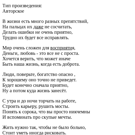
Тип произведения:
Авторское
В жизни есть много разных препятствий,
На пальцах их
даже
не сосчитать,
Делать ошибки не очень приятно,
Трудно их будет все исправлять.
Мир очень сложен для
восприяти
я,
Деньги, любовь - это все не с проста.
Хочется верить, что может иначе
Быть наша жизнь, когда есть доброта.
Люди, поверьте, богатство опасно ,
К хорошему оно точно не приведет.
Будет конечно сначала приятно,
Ну а потом куда жизнь занесёт.
С утра и до ночи торчать на работе,
Строить карьеру, рушить мосты.
Понять к сорока, что вы просто никчемны
И вспоминать про скупые мечты.
Жить нужно так, чтобы не было больно,
Стоит уметь иногда рисковать.