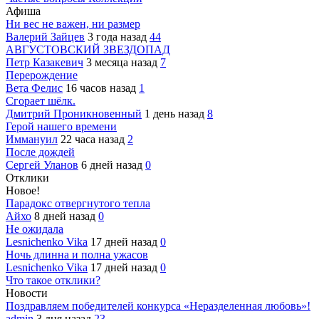
Афиша
Ни вес не важен, ни размер
Валерий Зайцев
3 года назад
44
АВГУСТОВСКИЙ ЗВЕЗДОПАД
Петр Казакевич
3 месяца назад
7
Перерождение
Вета Фелис
16 часов назад
1
Сгорает шёлк.
Дмитрий Проникновенный
1 день назад
8
Герой нашего времени
Иммануил
22 часа назад
2
После дождей
Сергей Уланов
6 дней назад
0
Отклики
Новое!
Парадокс отвергнутого тепла
Айхо
8 дней назад
0
Не ожидала
Lesnichenko Vika
17 дней назад
0
Ночь длинна и полна ужасов
Lesnichenko Vika
17 дней назад
0
Что такое отклики?
Новости
Поздравляем победителей конкурса «Неразделенная любовь»!
admin
3 дня назад
23