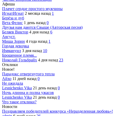
Афиша
Плачет сердце простого мужчины
ИгнатИгнат
2 месяца назад
1
Берёза и дуб
Вета Фелис
1 день назад
0
Друзья нам даются Свыше (Авторская песня)
Беляев Виктор
4 дня назад
6
Август.
Миша Зорин
4 года назад
1
Гордая девочка
Иммануил
3 дня назад
10
Брошенное племя...
Николай Гольбрайх
4 дня назад
23
Отклики
Новое!
Парадокс отвергнутого тепла
Айхо
11 дней назад
0
Не ожидала
Lesnichenko Vika
21 день назад
0
Ночь длинна и полна ужасов
Lesnichenko Vika
21 день назад
0
Что такое отклики?
Новости
Поздравляем победителей конкурса «Неразделенная любовь»!
admin
6 дней назад
26