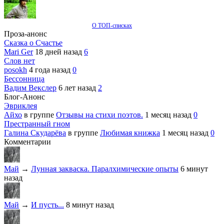
О ТОП-списках
Проза-анонс
Сказка о Счастье
Mari Ger
18 дней назад
6
Слов нет
posokh
4 года назад
0
Бессонница
Вадим Векслер
6 лет назад
2
Блог-Анонс
Эвриклея
Айхо
в группе
Отзывы на стихи поэтов.
1 месяц назад
0
Престранный гном
Галина Скударёва
в группе
Любимая книжка
1 месяц назад
0
Комментарии
Май
→
Лунная закваска. Паралхимические опыты
6 минут
назад
Май
→
И пусть...
8 минут назад