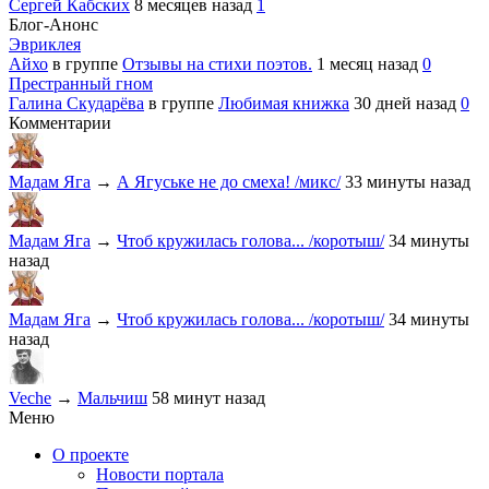
Сергей Кабских
8 месяцев назад
1
Блог-Анонс
Эвриклея
Айхо
в группе
Отзывы на стихи поэтов.
1 месяц назад
0
Престранный гном
Галина Скударёва
в группе
Любимая книжка
30 дней назад
0
Комментарии
Мадам Яга
→
А Ягуське не до смеха! /микс/
33 минуты назад
Мадам Яга
→
Чтоб кружилась голова... /коротыш/
34 минуты
назад
Мадам Яга
→
Чтоб кружилась голова... /коротыш/
34 минуты
назад
Veche
→
Мальчиш
58 минут назад
Меню
О проекте
Новости портала