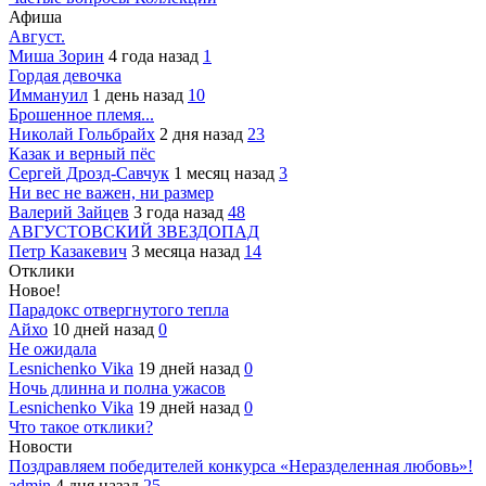
Афиша
Август.
Миша Зорин
4 года назад
1
Гордая девочка
Иммануил
1 день назад
10
Брошенное племя...
Николай Гольбрайх
2 дня назад
23
Казак и верный пёс
Сергей Дрозд-Савчук
1 месяц назад
3
Ни вес не важен, ни размер
Валерий Зайцев
3 года назад
48
АВГУСТОВСКИЙ ЗВЕЗДОПАД
Петр Казакевич
3 месяца назад
14
Отклики
Новое!
Парадокс отвергнутого тепла
Айхо
10 дней назад
0
Не ожидала
Lesnichenko Vika
19 дней назад
0
Ночь длинна и полна ужасов
Lesnichenko Vika
19 дней назад
0
Что такое отклики?
Новости
Поздравляем победителей конкурса «Неразделенная любовь»!
admin
4 дня назад
25