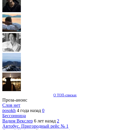
О ТОП-списках
Проза-анонс
Слов нет
posokh
4 года назад
0
Бессонница
Вадим Векслер
6 лет назад
2
Автобус. Пригородный рейс № 1