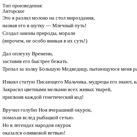
Тип произведения:
Авторское
Это я разлил молоко на стол мироздания,
назвав его в шутку — Млечный путь!
Создал законы природы, морали
(впрочем, не особо вникая в их суть!)
Дал оплеуху Времени,
заставив его быстрее бежать.
Трепал за холку Большую Медведицу, пытающуюся меня ра
Изваял статую Писающего Мальчика, мудрецы его знают, к
Закрасил цветными мелками всех живых тварей,
присвоив каждой генетический код!
Вручил голубю Ноя вчерашний окурок,
помахав вслед рыбацкой сетью.
Но в легендах народов окурок
оказался оливковой ветвью!