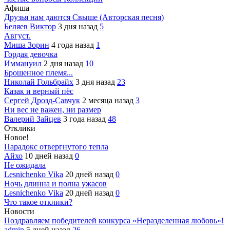
Афиша
Друзья нам даются Свыше (Авторская песня)
Беляев Виктор
3 дня назад
5
Август.
Миша Зорин
4 года назад
1
Гордая девочка
Иммануил
2 дня назад
10
Брошенное племя...
Николай Гольбрайх
3 дня назад
23
Казак и верный пёс
Сергей Дрозд-Савчук
2 месяца назад
3
Ни вес не важен, ни размер
Валерий Зайцев
3 года назад
48
Отклики
Новое!
Парадокс отвергнутого тепла
Айхо
10 дней назад
0
Не ожидала
Lesnichenko Vika
20 дней назад
0
Ночь длинна и полна ужасов
Lesnichenko Vika
20 дней назад
0
Что такое отклики?
Новости
Поздравляем победителей конкурса «Неразделенная любовь»!
admin
5 дней назад
26