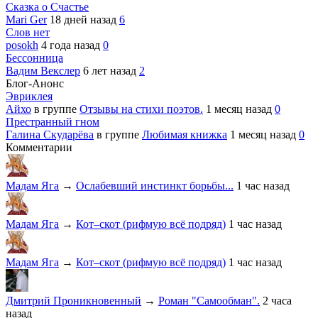
Сказка о Счастье
Mari Ger
18 дней назад
6
Слов нет
posokh
4 года назад
0
Бессонница
Вадим Векслер
6 лет назад
2
Блог-Анонс
Эвриклея
Айхо
в группе
Отзывы на стихи поэтов.
1 месяц назад
0
Престранный гном
Галина Скударёва
в группе
Любимая книжка
1 месяц назад
0
Комментарии
Мадам Яга
→
Ослабевший инстинкт борьбы...
1 час назад
Мадам Яга
→
Кот–скот (рифмую всё подряд)
1 час назад
Мадам Яга
→
Кот–скот (рифмую всё подряд)
1 час назад
Дмитрий Проникновенный
→
Роман "Самообман".
2 часа
назад