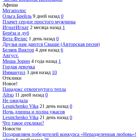
Афиша
Мегаполис
Ольга Брейль
9 дней назад
0
Плачет сердце простого мужчины
ИгнатИгнат
2 месяца назад
1
Берёза и дуб
Вета Фелис
1 день назад
0
Друзья нам даются Свыше (Авторская песня)
Беляев Виктор
4 дня назад
6
Август.
Миша Зорин
4 года назад
1
Гордая девочка
Иммануил
3 дня назад
10
Отклики
Новое!
Парадокс отвергнутого тепла
Айхо
11 дней назад
0
Не ожидала
Lesnichenko Vika
21 день назад
0
Ночь длинна и полна ужасов
Lesnichenko Vika
21 день назад
0
Что такое отклики?
Новости
Поздравляем победителей конкурса «Неразделенная любовь»!
admin
6 дней назад
26