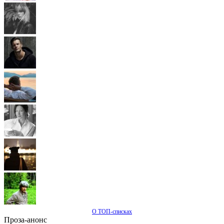
О ТОП-списках
Проза-анонс