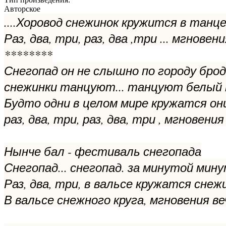
Авторское
....Хоровод снежинок кружится в танц
Раз, два, три, раз, два ,три ... мгнове
********
Снегопад он не слышно по городу бро
снежинки танцуют... танцуют белый 
Будто одни в целом мире кружатся он
раз, два, три, раз, два, три , мгновен
Нынче бал - фестиваль снегопада
Снегопад... снегопад. за минутой ми
Раз, два, три, в вальсе кружатся снеж
В вальсе снежного круга, мгновения в