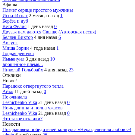
Афиша
Плачет сердце простого мужчины
ИгнатИгнат
2 месяца назад
1
Берёза и дуб
Вета Фелис
1 день назад
0
Друзья нам даются Свыше (Авторская песня)
Беляев Виктор
4 дня назад
6
Август.
Миша Зорин
4 года назад
1
Гордая девочка
Иммануил
3 дня назад
10
Брошенное племя...
Николай Гольбрайх
4 дня назад
23
Отклики
Новое!
Парадокс отвергнутого тепла
Айхо
11 дней назад
0
Не ожидала
Lesnichenko Vika
21 день назад
0
Ночь длинна и полна ужасов
Lesnichenko Vika
21 день назад
0
Что такое отклики?
Новости
Поздравляем победителей конкурса «Неразделенная любовь»!
admin
6 дней назад
26