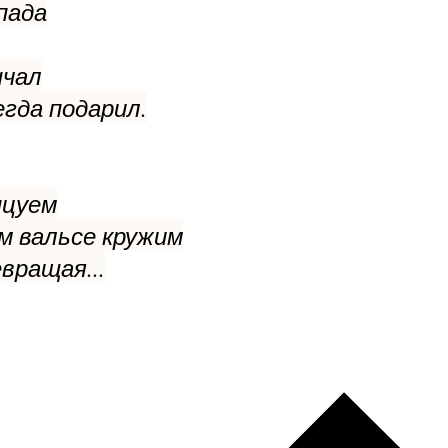
пада
нчал
егда подарил.
нцуем
ом вальсе кружим
вращая...