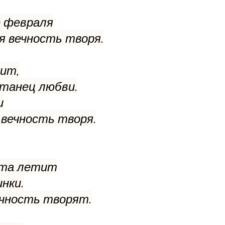
е февраля
ния вечность творя.
дит,
танец любви.
и
ия вечность творя.
нута летит
инки.
ечность творят.