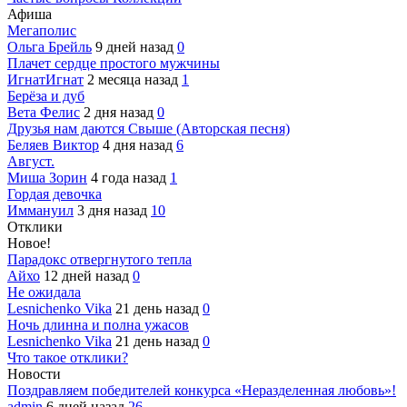
Афиша
Мегаполис
Ольга Брейль
9 дней назад
0
Плачет сердце простого мужчины
ИгнатИгнат
2 месяца назад
1
Берёза и дуб
Вета Фелис
2 дня назад
0
Друзья нам даются Свыше (Авторская песня)
Беляев Виктор
4 дня назад
6
Август.
Миша Зорин
4 года назад
1
Гордая девочка
Иммануил
3 дня назад
10
Отклики
Новое!
Парадокс отвергнутого тепла
Айхо
12 дней назад
0
Не ожидала
Lesnichenko Vika
21 день назад
0
Ночь длинна и полна ужасов
Lesnichenko Vika
21 день назад
0
Что такое отклики?
Новости
Поздравляем победителей конкурса «Неразделенная любовь»!
admin
6 дней назад
26