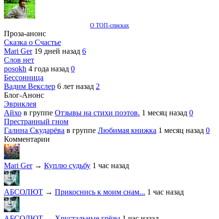
О ТОП-списках
Проза-анонс
Сказка о Счастье
Mari Ger
19 дней назад
6
Слов нет
posokh
4 года назад
0
Бессонница
Вадим Векслер
6 лет назад
2
Блог-Анонс
Эвриклея
Айхо
в группе
Отзывы на стихи поэтов.
1 месяц назад
0
Престранный гном
Галина Скударёва
в группе
Любимая книжка
1 месяц назад
0
Комментарии
Mari Ger
→
Куплю судьбу
1 час назад
АБСОЛЮТ
→
Прикоснись к моим снам...
1 час назад
АБСОЛЮТ
→
Хрустальные грëзы
1 час назад