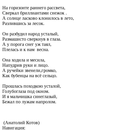
На горизонте раннего рассвета,
Сверкал бриллиантами снежок .
А солнце ласково клонилось в лето,
Разлившись за лесок.
Он разбудил народ усталый,
Размашисто сверкнув в глаза.
А у порога снег уж таял,
Плелась и к нам весна.
Она ходила и месила,
Напудрив руки и лицо.
А ручейки звенели,громко,
Как бубенцы на всё сельцо.
Прошлась походкою усталой,
Голубоглаза под окном.
И я мальчишка синеглазый,
Бежал по лужам напролом.
(Анатолий Котов)
Навигация: