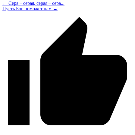
← Сера – серая, серая – сера...
Пусть Бог поможет нам →