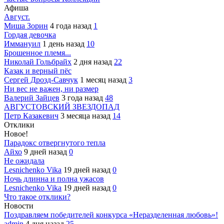
Афиша
Август.
Миша Зорин
4 года назад
1
Гордая девочка
Иммануил
1 день назад
10
Брошенное племя...
Николай Гольбрайх
2 дня назад
22
Казак и верный пёс
Сергей Дрозд-Савчук
1 месяц назад
3
Ни вес не важен, ни размер
Валерий Зайцев
3 года назад
48
АВГУСТОВСКИЙ ЗВЕЗДОПАД
Петр Казакевич
3 месяца назад
14
Отклики
Новое!
Парадокс отвергнутого тепла
Айхо
9 дней назад
0
Не ожидала
Lesnichenko Vika
19 дней назад
0
Ночь длинна и полна ужасов
Lesnichenko Vika
19 дней назад
0
Что такое отклики?
Новости
Поздравляем победителей конкурса «Неразделенная любовь»!
admin
4 дня назад
25