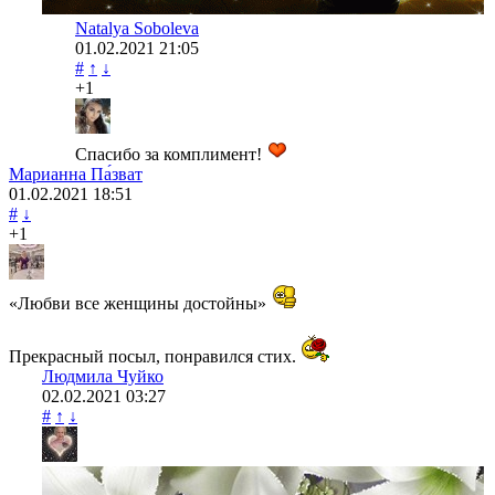
Natalya Soboleva
01.02.2021
21:05
#
↑
↓
+1
Спасибо за комплимент!
Марианна Па́зват
01.02.2021
18:51
#
↓
+1
«Любви все женщины достойны»
Прекрасный посыл, понравился стих.
Людмила Чуйко
02.02.2021
03:27
#
↑
↓