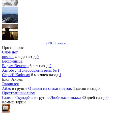
О ТОП-списках
Проза-анонс
Слов нет
posokh
4 года назад
0
Бессонница
Вадим Векслер
6 лет назад
2
Автобус. Пригородный рейс № 1
Сергей Кабских
8 месяцев назад
1
Блог-Анонс
Эвриклея
Айхо
в группе
Отзывы на стихи поэтов.
1 месяц назад
0
Престранный гном
Галина Скударёва
в группе
Любимая книжка
30 дней назад
0
Комментарии