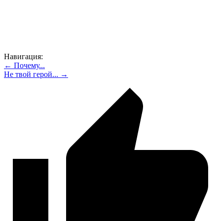
Навигация:
← Почему...
Не твой герой... →