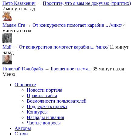
Петр Казакевич
→
Простите, что я вам не докучаю (триптих)
2 минуты назад
Мадам Яга
→
От конкурентов помогает карабин... /микс/
4
минуты назад
Май
→
От конкурентов помогает карабин... /микс/
11 минут
назад
Николай Гольбрайх
→
Брошенное племя...
35 минут назад
Меню
О проекте
Новости портала
Правила сайта
Возможности пользователей
Поддержать проект
Конкурсы
Награды и звания
Частые вопросы
Авторы
Стихи