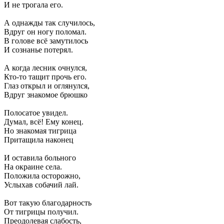
И не трогала его.
А однажды так случилось,
Вдруг он ногу поломал.
В голове всё замутилось
И сознанье потерял.
А когда лесник очнулся,
Кто-то тащит прочь его.
Глаз открыл и оглянулся,
Вдруг знакомое брюшко
Полосатое увидел.
Думал, всё! Ему конец.
Но знакомая тигрица
Притащила наконец
И оставила больного
На окраине села.
Положила осторожно,
Услыхав собачий лай.
Вот такую благодарность
От тигрицы получил.
Преодолевая слабость,