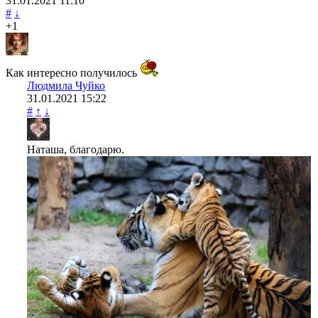
31.01.2021
11:10
#
↓
+1
Как интересно получилось
Людмила Чуйко
31.01.2021
15:22
#
↑
↓
Наташа, благодарю.