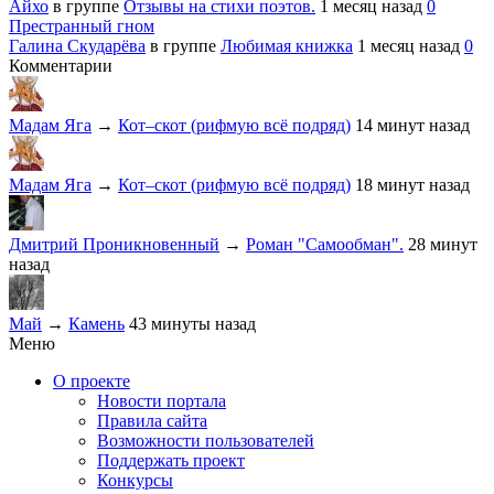
Айхо
в группе
Отзывы на стихи поэтов.
1 месяц назад
0
Престранный гном
Галина Скударёва
в группе
Любимая книжка
1 месяц назад
0
Комментарии
Мадам Яга
→
Кот–скот (рифмую всё подряд)
14 минут назад
Мадам Яга
→
Кот–скот (рифмую всё подряд)
18 минут назад
Дмитрий Проникновенный
→
Роман "Самообман".
28 минут
назад
Май
→
Камень
43 минуты назад
Меню
О проекте
Новости портала
Правила сайта
Возможности пользователей
Поддержать проект
Конкурсы