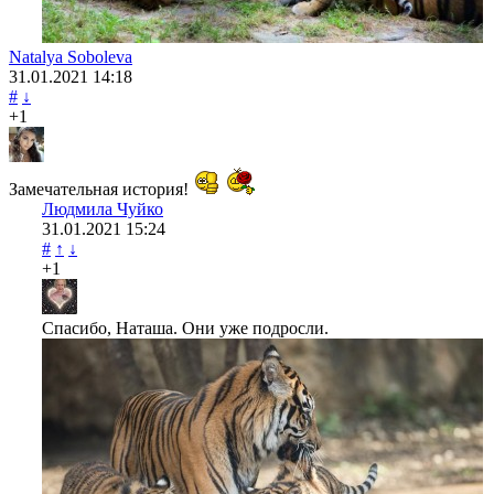
Natalya Soboleva
31.01.2021
14:18
#
↓
+1
Замечательная история!
Людмила Чуйко
31.01.2021
15:24
#
↑
↓
+1
Спасибо, Наташа. Они уже подросли.