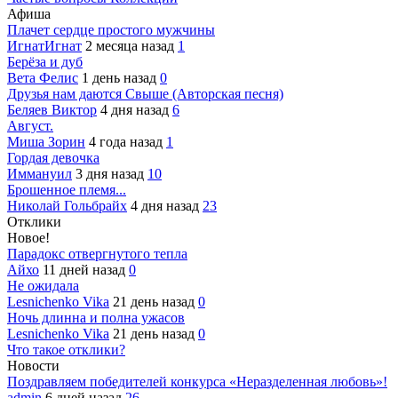
Афиша
Плачет сердце простого мужчины
ИгнатИгнат
2 месяца назад
1
Берёза и дуб
Вета Фелис
1 день назад
0
Друзья нам даются Свыше (Авторская песня)
Беляев Виктор
4 дня назад
6
Август.
Миша Зорин
4 года назад
1
Гордая девочка
Иммануил
3 дня назад
10
Брошенное племя...
Николай Гольбрайх
4 дня назад
23
Отклики
Новое!
Парадокс отвергнутого тепла
Айхо
11 дней назад
0
Не ожидала
Lesnichenko Vika
21 день назад
0
Ночь длинна и полна ужасов
Lesnichenko Vika
21 день назад
0
Что такое отклики?
Новости
Поздравляем победителей конкурса «Неразделенная любовь»!
admin
6 дней назад
26