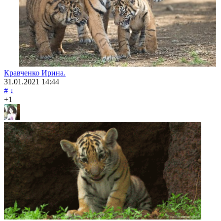
Кравченко Ирина.
31.01.2021
14:44
#
↓
+1