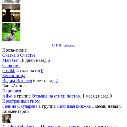
О ТОП-списках
Проза-анонс
Сказка о Счастье
Mari Ger
18 дней назад
6
Слов нет
posokh
4 года назад
0
Бессонница
Вадим Векслер
6 лет назад
2
Блог-Анонс
Эвриклея
Айхо
в группе
Отзывы на стихи поэтов.
1 месяц назад
0
Престранный гном
Галина Скударёва
в группе
Любимая книжка
1 месяц назад
0
Комментарии
Natalya Soboleva
→
Прикоснись к моим снам...
3 часа назад