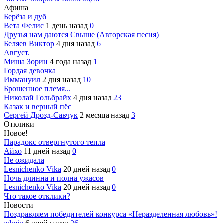
Афиша
Берёза и дуб
Вета Фелис
1 день назад
0
Друзья нам даются Свыше (Авторская песня)
Беляев Виктор
4 дня назад
6
Август.
Миша Зорин
4 года назад
1
Гордая девочка
Иммануил
2 дня назад
10
Брошенное племя...
Николай Гольбрайх
4 дня назад
23
Казак и верный пёс
Сергей Дрозд-Савчук
2 месяца назад
3
Отклики
Новое!
Парадокс отвергнутого тепла
Айхо
11 дней назад
0
Не ожидала
Lesnichenko Vika
20 дней назад
0
Ночь длинна и полна ужасов
Lesnichenko Vika
20 дней назад
0
Что такое отклики?
Новости
Поздравляем победителей конкурса «Неразделенная любовь»!
admin
6 дней назад
26