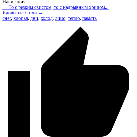
Навигация:
← То с резким свистом, то с надрывным хрипом...
Ядовитые стихи →
снег
,
хлопья
,
дни
,
холод
,
лицо
,
тепло
,
память