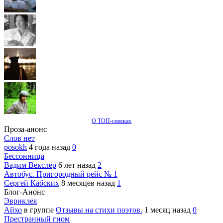
О ТОП-списках
Проза-анонс
Слов нет
posokh
4 года назад
0
Бессонница
Вадим Векслер
6 лет назад
2
Автобус. Пригородный рейс № 1
Сергей Кабских
8 месяцев назад
1
Блог-Анонс
Эвриклея
Айхо
в группе
Отзывы на стихи поэтов.
1 месяц назад
0
Престранный гном