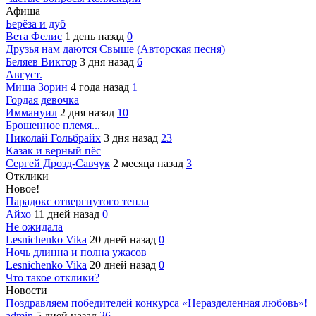
Афиша
Берёза и дуб
Вета Фелис
1 день назад
0
Друзья нам даются Свыше (Авторская песня)
Беляев Виктор
3 дня назад
6
Август.
Миша Зорин
4 года назад
1
Гордая девочка
Иммануил
2 дня назад
10
Брошенное племя...
Николай Гольбрайх
3 дня назад
23
Казак и верный пёс
Сергей Дрозд-Савчук
2 месяца назад
3
Отклики
Новое!
Парадокс отвергнутого тепла
Айхо
11 дней назад
0
Не ожидала
Lesnichenko Vika
20 дней назад
0
Ночь длинна и полна ужасов
Lesnichenko Vika
20 дней назад
0
Что такое отклики?
Новости
Поздравляем победителей конкурса «Неразделенная любовь»!
admin
5 дней назад
26