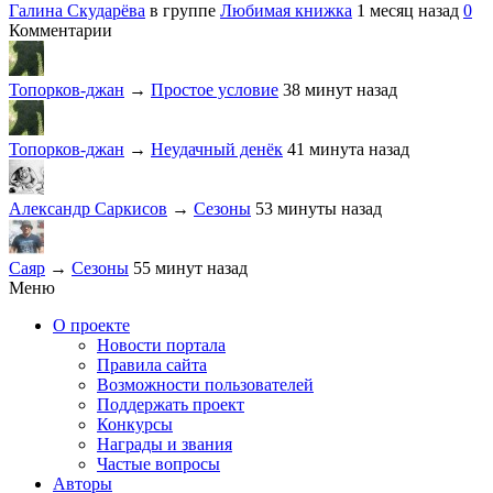
Галина Скударёва
в группе
Любимая книжка
1 месяц назад
0
Комментарии
Топорков-джан
→
Простое условие
38 минут назад
Топорков-джан
→
Неудачный денёк
41 минута назад
Александр Саркисов
→
Сезоны
53 минуты назад
Саяр
→
Сезоны
55 минут назад
Меню
О проекте
Новости портала
Правила сайта
Возможности пользователей
Поддержать проект
Конкурсы
Награды и звания
Частые вопросы
Авторы