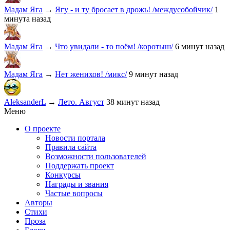
Мадам Яга
→
Ягу - и ту бросает в дрожь! /междусобойчик/
1
минута назад
Мадам Яга
→
Что увидали - то поём! /коротыш/
6 минут назад
Мадам Яга
→
Нет женихов! /микс/
9 минут назад
AleksanderL
→
Лето. Август
38 минут назад
Меню
О проекте
Новости портала
Правила сайта
Возможности пользователей
Поддержать проект
Конкурсы
Награды и звания
Частые вопросы
Авторы
Стихи
Проза