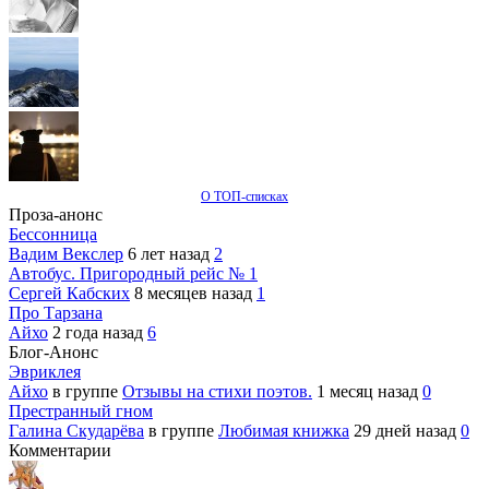
О ТОП-списках
Проза-анонс
Бессонница
Вадим Векслер
6 лет назад
2
Автобус. Пригородный рейс № 1
Сергей Кабских
8 месяцев назад
1
Про Тарзана
Айхо
2 года назад
6
Блог-Анонс
Эвриклея
Айхо
в группе
Отзывы на стихи поэтов.
1 месяц назад
0
Престранный гном
Галина Скударёва
в группе
Любимая книжка
29 дней назад
0
Комментарии