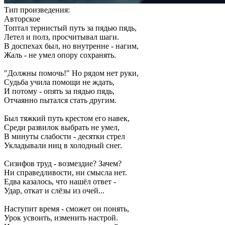
Тип произведения:
Авторское
Топтал тернистый путь за пядью пядь,
Летел и полз, просчитывал шаги.
В доспехах был, но внутренне - нагим,
Жаль - не умел опору сохранять.
"Должны помочь!" Но рядом нет руки,
Судьба учила помощи не ждать,
И потому - опять за пядью пядь,
Отчаянно пытался стать другим.
Был тяжкий путь крестом его навек,
Среди развилок выбрать не умел,
В минуты слабости - десятки стрел
Укладывали ниц в холодный снег.
Сизифов труд - возмездие? Зачем?
Ни справедливости, ни смысла нет.
Едва казалось, что нашёл ответ -
Удар, откат и слёзы из очей...
Наступит время - сможет он понять,
Урок усвоить, изменить настрой.