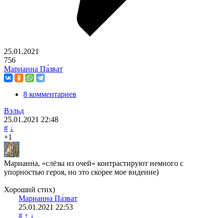
25.01.2021
756
Марианна Па́зват
8 комментариев
Вэльд
25.01.2021
22:48
#
↓
+1
Марианна, «слёзы из очей» контрастируют немного с
упорностью героя, но это скорее мое видение)
Хороший стих)
Марианна Па́зват
25.01.2021
22:53
#
↑
↓