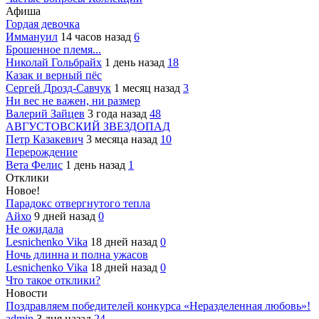
Афиша
Гордая девочка
Иммануил
14 часов назад
6
Брошенное племя...
Николай Гольбрайх
1 день назад
18
Казак и верный пёс
Сергей Дрозд-Савчук
1 месяц назад
3
Ни вес не важен, ни размер
Валерий Зайцев
3 года назад
48
АВГУСТОВСКИЙ ЗВЕЗДОПАД
Петр Казакевич
3 месяца назад
10
Перерождение
Вета Фелис
1 день назад
1
Отклики
Новое!
Парадокс отвергнутого тепла
Айхо
9 дней назад
0
Не ожидала
Lesnichenko Vika
18 дней назад
0
Ночь длинна и полна ужасов
Lesnichenko Vika
18 дней назад
0
Что такое отклики?
Новости
Поздравляем победителей конкурса «Неразделенная любовь»!
admin
3 дня назад
24