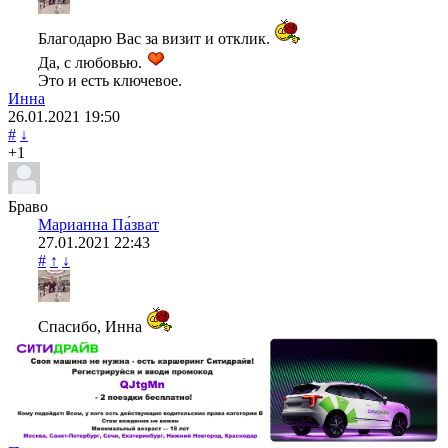
Благодарю Вас за визит и отклик.
Да, с любовью.
Это и есть ключевое.
Инна
26.01.2021
19:50
#
↓
+1
Браво
Марианна Па́зват
27.01.2021
22:43
#
↑
↓
Спасибо, Инна