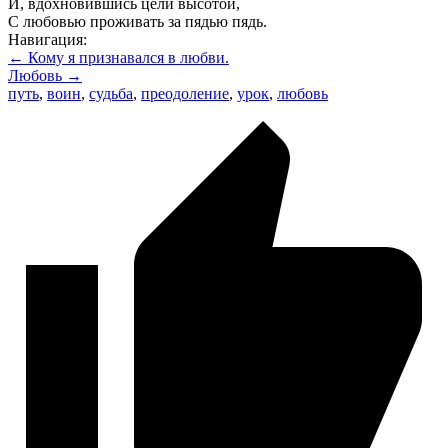
И, вдохновившись цели высотой,
С любовью проживать за пядью пядь.
Навигация:
← Кому я признавался в любви.
Любовь →
путь
,
воин
,
судьба
,
преодоление
,
урок
,
любовь