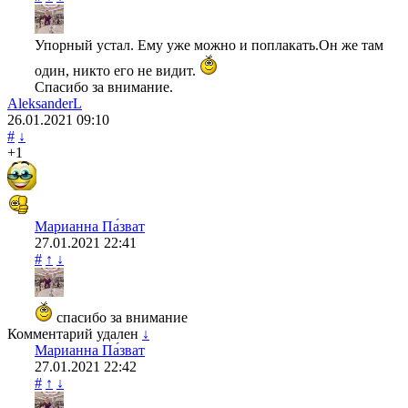
Упорный устал. Ему уже можно и поплакать.Он же там
один, никто его не видит.
Спасибо за внимание.
AleksanderL
26.01.2021
09:10
#
↓
+1
Марианна Па́зват
27.01.2021
22:41
#
↑
↓
спасибо за внимание
Комментарий удален
↓
Марианна Па́зват
27.01.2021
22:42
#
↑
↓