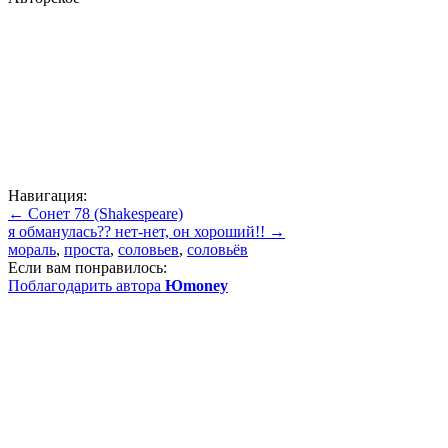
Навигация:
← Сонет 78 (Shakespeare)
я обманулась?? нет-нет, он хороший!! →
мораль
,
проста
,
соловьев
,
соловьёв
Если вам понравилось:
Поблагодарить автора
Юmoney