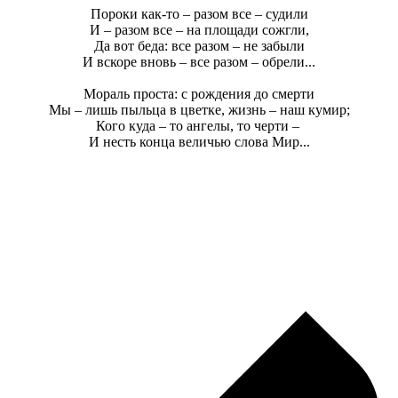
Пороки как-то – разом все – судили
И – разом все – на площади сожгли,
Да вот беда: все разом – не забыли
И вскоре вновь – все разом – обрели...
Мораль проста: с рождения до смерти
Мы – лишь пыльца в цветке, жизнь – наш кумир;
Кого куда – то ангелы, то черти –
И несть конца величью слова Мир...