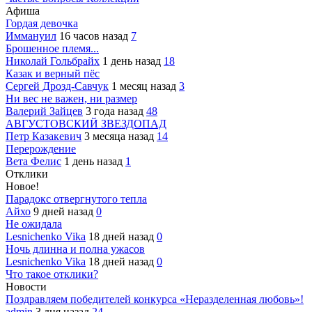
Афиша
Гордая девочка
Иммануил
16 часов назад
7
Брошенное племя...
Николай Гольбрайх
1 день назад
18
Казак и верный пёс
Сергей Дрозд-Савчук
1 месяц назад
3
Ни вес не важен, ни размер
Валерий Зайцев
3 года назад
48
АВГУСТОВСКИЙ ЗВЕЗДОПАД
Петр Казакевич
3 месяца назад
14
Перерождение
Вета Фелис
1 день назад
1
Отклики
Новое!
Парадокс отвергнутого тепла
Айхо
9 дней назад
0
Не ожидала
Lesnichenko Vika
18 дней назад
0
Ночь длинна и полна ужасов
Lesnichenko Vika
18 дней назад
0
Что такое отклики?
Новости
Поздравляем победителей конкурса «Неразделенная любовь»!
admin
3 дня назад
24