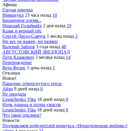
Афиша
Гордая девочка
Иммануил
23 часа назад
10
Брошенное племя...
Николай Гольбрайх
2 дня назад
19
Казак и верный пёс
Сергей Дрозд-Савчук
1 месяц назад
3
Ни вес не важен, ни размер
Валерий Зайцев
3 года назад
48
АВГУСТОВСКИЙ ЗВЕЗДОПАД
Петр Казакевич
3 месяца назад
14
Перерождение
Вета Фелис
1 день назад
1
Отклики
Новое!
Парадокс отвергнутого тепла
Айхо
9 дней назад
0
Не ожидала
Lesnichenko Vika
18 дней назад
0
Ночь длинна и полна ужасов
Lesnichenko Vika
18 дней назад
0
Что такое отклики?
Новости
Поздравляем победителей конкурса «Неразделенная любовь»!
admin
4 дня назад
24