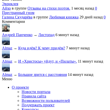
Эвриклея
Айхо
в группе
Отзывы на стихи поэтов.
1 месяц назад
0
Престранный гном
Галина Скударёва
в группе
Любимая книжка
29 дней назад
0
Комментарии
Андрей Панченко
→
Листопад
6 минут назад
Almaz
→
Куда идём? К чему придём?
7 минут назад
Almaz
→
И «Христосы» уйдут, и «Пилаты».
11 минут назад
Almaz
→
Большое зрится с расстояния
14 минут назад
Меню
О проекте
Новости портала
Правила сайта
Возможности пользователей
Поддержать проект
Конкурсы