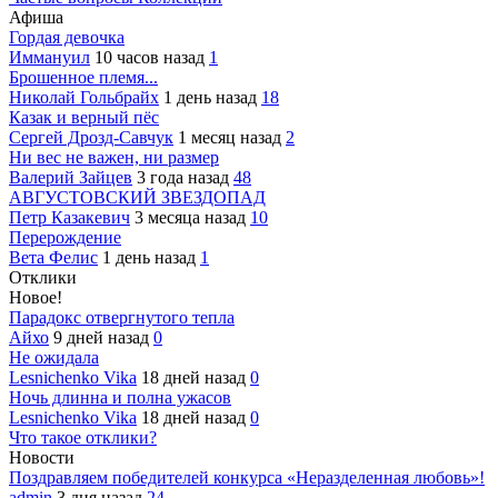
Афиша
Гордая девочка
Иммануил
10 часов назад
1
Брошенное племя...
Николай Гольбрайх
1 день назад
18
Казак и верный пёс
Сергей Дрозд-Савчук
1 месяц назад
2
Ни вес не важен, ни размер
Валерий Зайцев
3 года назад
48
АВГУСТОВСКИЙ ЗВЕЗДОПАД
Петр Казакевич
3 месяца назад
10
Перерождение
Вета Фелис
1 день назад
1
Отклики
Новое!
Парадокс отвергнутого тепла
Айхо
9 дней назад
0
Не ожидала
Lesnichenko Vika
18 дней назад
0
Ночь длинна и полна ужасов
Lesnichenko Vika
18 дней назад
0
Что такое отклики?
Новости
Поздравляем победителей конкурса «Неразделенная любовь»!
admin
3 дня назад
24