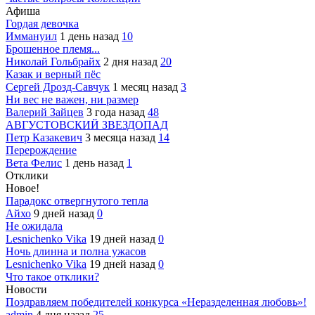
Афиша
Гордая девочка
Иммануил
1 день назад
10
Брошенное племя...
Николай Гольбрайх
2 дня назад
20
Казак и верный пёс
Сергей Дрозд-Савчук
1 месяц назад
3
Ни вес не важен, ни размер
Валерий Зайцев
3 года назад
48
АВГУСТОВСКИЙ ЗВЕЗДОПАД
Петр Казакевич
3 месяца назад
14
Перерождение
Вета Фелис
1 день назад
1
Отклики
Новое!
Парадокс отвергнутого тепла
Айхо
9 дней назад
0
Не ожидала
Lesnichenko Vika
19 дней назад
0
Ночь длинна и полна ужасов
Lesnichenko Vika
19 дней назад
0
Что такое отклики?
Новости
Поздравляем победителей конкурса «Неразделенная любовь»!
admin
4 дня назад
25