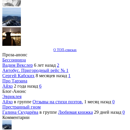
О ТОП-списках
Проза-анонс
Бессонница
Вадим Векслер
6 лет назад
2
Автобус. Пригородный рейс № 1
Сергей Кабских
8 месяцев назад
1
Про Тарзана
Айхо
2 года назад
6
Блог-Анонс
Эвриклея
Айхо
в группе
Отзывы на стихи поэтов.
1 месяц назад
0
Престранный гном
Галина Скударёва
в группе
Любимая книжка
29 дней назад
0
Комментарии