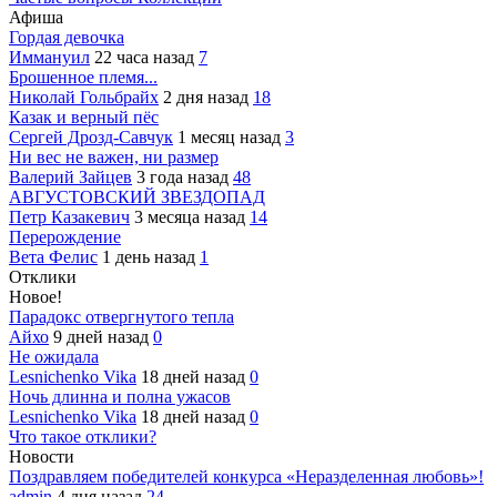
Афиша
Гордая девочка
Иммануил
22 часа назад
7
Брошенное племя...
Николай Гольбрайх
2 дня назад
18
Казак и верный пёс
Сергей Дрозд-Савчук
1 месяц назад
3
Ни вес не важен, ни размер
Валерий Зайцев
3 года назад
48
АВГУСТОВСКИЙ ЗВЕЗДОПАД
Петр Казакевич
3 месяца назад
14
Перерождение
Вета Фелис
1 день назад
1
Отклики
Новое!
Парадокс отвергнутого тепла
Айхо
9 дней назад
0
Не ожидала
Lesnichenko Vika
18 дней назад
0
Ночь длинна и полна ужасов
Lesnichenko Vika
18 дней назад
0
Что такое отклики?
Новости
Поздравляем победителей конкурса «Неразделенная любовь»!
admin
4 дня назад
24