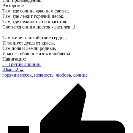
Тип произведения:
Авторское
Там, где солнце ярко нам светит,
Там, где лежит горячий песок,
Там, где нежностью и красотою
Светится синим цветок - василек...!
Там живет спокойствие сердца,
И танцует душа от красы,
Там поля и Земли родные,
И мы с тобою в жизнь влюблены!
Навигация:
← Третий лишний
Шмель! →
горячий песок
,
нежность
,
любовь
,
солнце