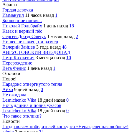
Афиша
Гордая девочка
Иммануил
11 часов назад
1
Брошенное племя...
Николай Гольбрайх
1 день назад
18
Казак и верный пёс
Сергей Дрозд-Савчук
1 месяц назад
2
Ни вес не важен, ни размер
Валерий Зайцев
3 года назад
48
АВГУСТОВСКИЙ ЗВЕЗДОПАД
Петр Казакевич
3 месяца назад
10
Перерождение
Вета Фелис
1 день назад
1
Отклики
Новое!
Парадокс отвергнутого тепла
Айхо
9 дней назад
0
Не ожидала
Lesnichenko Vika
18 дней назад
0
Ночь длинна и полна ужасов
Lesnichenko Vika
18 дней назад
0
Что такое отклики?
Новости
Поздравляем победителей конкурса «Неразделенная любовь»!
admin
3 дня назад
24