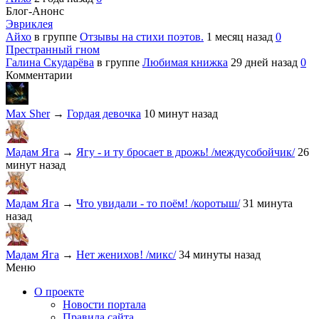
Блог-Анонс
Эвриклея
Айхо
в группе
Отзывы на стихи поэтов.
1 месяц назад
0
Престранный гном
Галина Скударёва
в группе
Любимая книжка
29 дней назад
0
Комментарии
Max Sher
→
Гордая девочка
10 минут назад
Мадам Яга
→
Ягу - и ту бросает в дрожь! /междусобойчик/
26
минут назад
Мадам Яга
→
Что увидали - то поём! /коротыш/
31 минута
назад
Мадам Яга
→
Нет женихов! /микс/
34 минуты назад
Меню
О проекте
Новости портала
Правила сайта