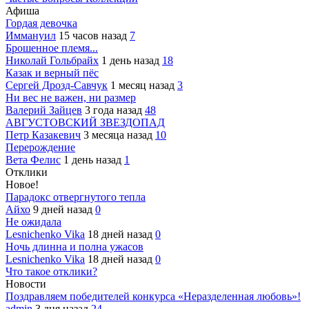
Афиша
Гордая девочка
Иммануил
15 часов назад
7
Брошенное племя...
Николай Гольбрайх
1 день назад
18
Казак и верный пёс
Сергей Дрозд-Савчук
1 месяц назад
3
Ни вес не важен, ни размер
Валерий Зайцев
3 года назад
48
АВГУСТОВСКИЙ ЗВЕЗДОПАД
Петр Казакевич
3 месяца назад
10
Перерождение
Вета Фелис
1 день назад
1
Отклики
Новое!
Парадокс отвергнутого тепла
Айхо
9 дней назад
0
Не ожидала
Lesnichenko Vika
18 дней назад
0
Ночь длинна и полна ужасов
Lesnichenko Vika
18 дней назад
0
Что такое отклики?
Новости
Поздравляем победителей конкурса «Неразделенная любовь»!
admin
3 дня назад
24