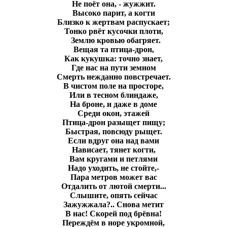
Не поёт она, - жужжит.
Высоко парит, а когти
Близко к жертвам распускает;
Тонко рвёт кусочки плоти,
Землю кровью обагряет.
Вещая та птица-дрон,
Как кукушка: точно знает,
Где нас на пути земном
Смерть нежданно повстречает.
В чистом поле на просторе,
Или в тесном блиндаже,
На броне, и даже в доме
Среди окон, этажей
Птица-дрон разыщет пищу;
Быстрая, повсюду рыщет.
Если вдруг она над вами
Нависает, тянет когти,
Вам кругами и петлями
Надо уходить, не стойте,-
Пара метров может вас
Отдалить от лютой смерти...
Слышите, опять сейчас
Зажужжала?.. Снова метит
В нас! Скорей под брёвна!
Переждём в норе укромной,