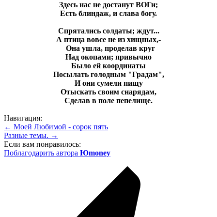
Здесь нас не достанут ВОГи;
Есть блиндаж, и слава богу.
Спрятались солдаты; ждут...
А птица вовсе не из хищных,-
Она ушла, проделав круг
Над окопами; привычно
Было ей координаты
Посылать голодным "Градам",
И они сумели пищу
Отыскать своим снарядам,
Сделав в поле пепелище.
Навигация:
← Моей Любимой - сорок пять
Разные темы. →
Если вам понравилось:
Поблагодарить автора
Юmoney