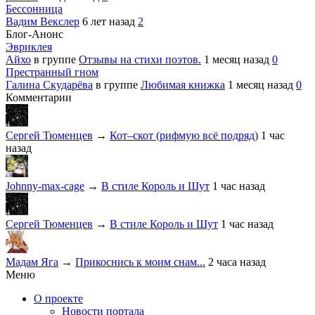
Бессонница
Вадим Векслер
6 лет назад
2
Блог-Анонс
Эвриклея
Айхо
в группе
Отзывы на стихи поэтов.
1 месяц назад
0
Престранный гном
Галина Скударёва
в группе
Любимая книжка
1 месяц назад
0
Комментарии
Сергей Тюменцев
→
Кот–скот (рифмую всё подряд)
1 час
назад
Johnny-max-cage
→
В стиле Король и Шут
1 час назад
Сергей Тюменцев
→
В стиле Король и Шут
1 час назад
Мадам Яга
→
Прикоснись к моим снам...
2 часа назад
Меню
О проекте
Новости портала