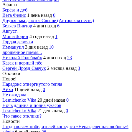
Афиша
Берёза и дуб
Вета Фелис
1 день назад
0
Друзья нам даются Свыше (Авторская песня)
Беляев Виктор
4 дня назад
6
Август.
Миша Зорин
4 года назад
1
Гордая девочка
Иммануил
3 дня назад
10
Брошенное племя...
Николай Гольбрайх
4 дня назад
23
Казак и верный пёс
Сергей Дрозд-Савчук
2 месяца назад
3
Отклики
Новое!
Парадокс отвергнутого тепла
Айхо
11 дней назад
0
Не ожидала
Lesnichenko Vika
20 дней назад
0
Ночь длинна и полна ужасов
Lesnichenko Vika
21 день назад
0
Что такое отклики?
Новости
Поздравляем победителей конкурса «Неразделенная любовь»!
admin
6 дней назад
26