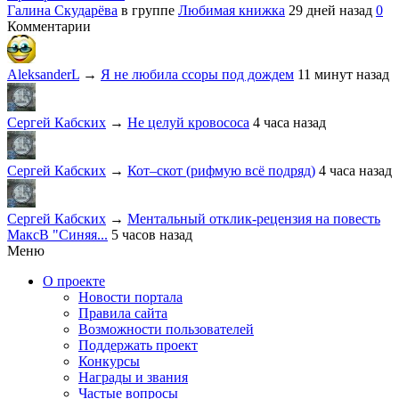
Галина Скударёва
в группе
Любимая книжка
29 дней назад
0
Комментарии
AleksanderL
→
Я не любила ссоры под дождем
11 минут назад
Сергей Кабских
→
Не целуй кровососа
4 часа назад
Сергей Кабских
→
Кот–скот (рифмую всё подряд)
4 часа назад
Сергей Кабских
→
Ментальный отклик-рецензия на повесть
МаксВ "Синяя...
5 часов назад
Меню
О проекте
Новости портала
Правила сайта
Возможности пользователей
Поддержать проект
Конкурсы
Награды и звания
Частые вопросы