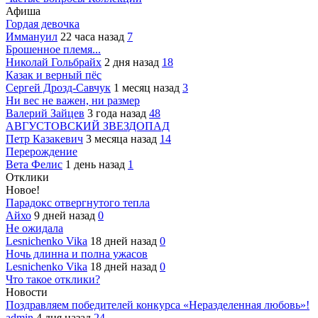
Афиша
Гордая девочка
Иммануил
22 часа назад
7
Брошенное племя...
Николай Гольбрайх
2 дня назад
18
Казак и верный пёс
Сергей Дрозд-Савчук
1 месяц назад
3
Ни вес не важен, ни размер
Валерий Зайцев
3 года назад
48
АВГУСТОВСКИЙ ЗВЕЗДОПАД
Петр Казакевич
3 месяца назад
14
Перерождение
Вета Фелис
1 день назад
1
Отклики
Новое!
Парадокс отвергнутого тепла
Айхо
9 дней назад
0
Не ожидала
Lesnichenko Vika
18 дней назад
0
Ночь длинна и полна ужасов
Lesnichenko Vika
18 дней назад
0
Что такое отклики?
Новости
Поздравляем победителей конкурса «Неразделенная любовь»!
admin
4 дня назад
24