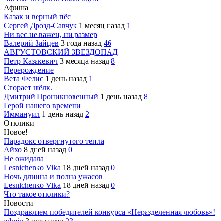
Афиша
Казак и верный пёс
Сергей Дрозд-Савчук
1 месяц назад
1
Ни вес не важен, ни размер
Валерий Зайцев
3 года назад
46
АВГУСТОВСКИЙ ЗВЕЗДОПАД
Петр Казакевич
3 месяца назад
8
Перерождение
Вета Фелис
1 день назад
1
Сгорает шёлк.
Дмитрий Проникновенный
1 день назад
8
Герой нашего времени
Иммануил
1 день назад
2
Отклики
Новое!
Парадокс отвергнутого тепла
Айхо
8 дней назад
0
Не ожидала
Lesnichenko Vika
18 дней назад
0
Ночь длинна и полна ужасов
Lesnichenko Vika
18 дней назад
0
Что такое отклики?
Новости
Поздравляем победителей конкурса «Неразделенная любовь»!
admin
3 дня назад
23