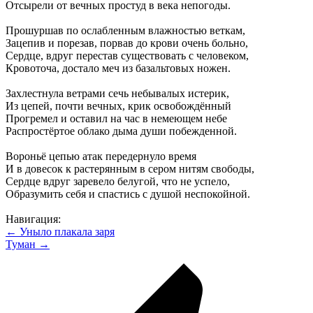
Отсырели от вечных простуд в века непогоды.
Прошуршав по ослабленным влажностью веткам,
Зацепив и порезав, порвав до крови очень больно,
Сердце, вдруг перестав существовать с человеком,
Кровоточа, достало меч из базальтовых ножен.
Захлестнула ветрами сечь небывалых истерик,
Из цепей, почти вечных, крик освобождённый
Прогремел и оставил на час в немеющем небе
Распростёртое облако дыма души побежденной.
Вороньё цепью атак передернуло время
И в довесок к растерянным в сером нитям свободы,
Сердце вдруг заревело белугой, что не успело,
Образумить себя и спастись с душой неспокойной.
Навигация:
← Уныло плакала заря
Туман →