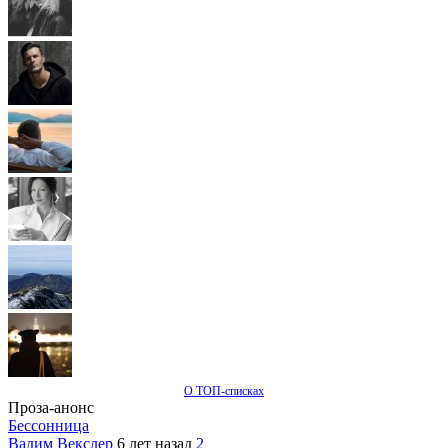
О ТОП-списках
Проза-анонс
Бессонница
Вадим Векслер
6 лет назад
2