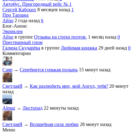
Автобус. Пригородный рейс № 1
Сергей Кабских
8 месяцев назад
1
Про Тарзана
Айхо
2 года назад
6
Блог-Анонс
Эвриклея
Айхо
в группе
Отзывы на стихи поэтов.
1 месяц назад
0
Престранный гном
Галина Скударёва
в группе
Любимая книжка
29 дней назад
0
Комментарии
Саяр
→
Серебрится горькая полынь
15 минут назад
СветлаяЯ
→
Как разлюбить мне, мой Ангел, тебя?
20 минут
назад
Almaz
→
Листопад
22 минуты назад
СветлаяЯ
→
Волшебная сила любви
28 минут назад
Меню