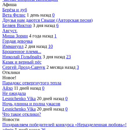
Афиша
Берёза и дуб
Вета Фелис
1 день назад
0
Друзья нам даются Свыше (Авторская песня)
Беляев Виктор
3 дня назад
6
Август.
Миша Зорин
4 года назад
1
Гордая девочка
Иммануил
2 дня назад
10
Брошенное племя...
Николай Гольбрайх
3 дня назад
23
Казак и верный пёс
Сергей Дрозд-Савчук
2 месяца назад
3
Отклики
Новое!
Парадокс отвергнутого тепла
Айхо
11 дней назад
0
Не ожидала
Lesnichenko Vika
20 дней назад
0
Ночь длинна и полна ужасов
Lesnichenko Vika
20 дней назад
0
Что такое отклики?
Новости
Поздравляем победителей конкурса «Неразделенная любовь»!
admin
5 дней назад
26