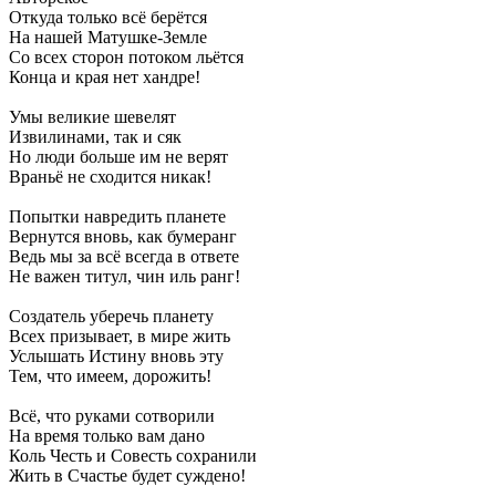
Откуда только всё берётся
На нашей Матушке-Земле
Со всех сторон потоком льётся
Конца и края нет хандре!
Умы великие шевелят
Извилинами, так и сяк
Но люди больше им не верят
Враньё не сходится никак!
Попытки навредить планете
Вернутся вновь, как бумеранг
Ведь мы за всё всегда в ответе
Не важен титул, чин иль ранг!
Создатель уберечь планету
Всех призывает, в мире жить
Услышать Истину вновь эту
Тем, что имеем, дорожить!
Всё, что руками сотворили
На время только вам дано
Коль Честь и Совесть сохранили
Жить в Счастье будет суждено!