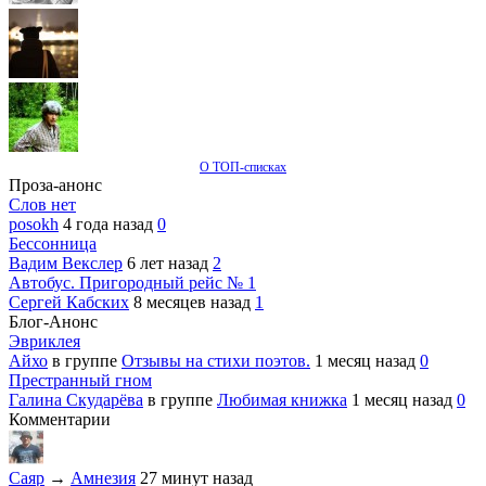
О ТОП-списках
Проза-анонс
Слов нет
posokh
4 года назад
0
Бессонница
Вадим Векслер
6 лет назад
2
Автобус. Пригородный рейс № 1
Сергей Кабских
8 месяцев назад
1
Блог-Анонс
Эвриклея
Айхо
в группе
Отзывы на стихи поэтов.
1 месяц назад
0
Престранный гном
Галина Скударёва
в группе
Любимая книжка
1 месяц назад
0
Комментарии
Саяр
→
Амнезия
27 минут назад