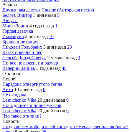
Афиша
Друзья нам даются Свыше (Авторская песня)
Беляев Виктор
3 дня назад
5
Август.
Миша Зорин
4 года назад
1
Гордая девочка
Иммануил
2 дня назад
10
Брошенное племя...
Николай Гольбрайх
3 дня назад
23
Казак и верный пёс
Сергей Дрозд-Савчук
2 месяца назад
3
Ни вес не важен, ни размер
Валерий Зайцев
3 года назад
48
Отклики
Новое!
Парадокс отвергнутого тепла
Айхо
10 дней назад
0
Не ожидала
Lesnichenko Vika
20 дней назад
0
Ночь длинна и полна ужасов
Lesnichenko Vika
20 дней назад
0
Что такое отклики?
Новости
Поздравляем победителей конкурса «Неразделенная любовь»!
admin
5 дней назад
26