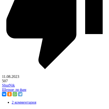
11.08.2023
507
ShutNik
Шерше ля фам
2 комментария