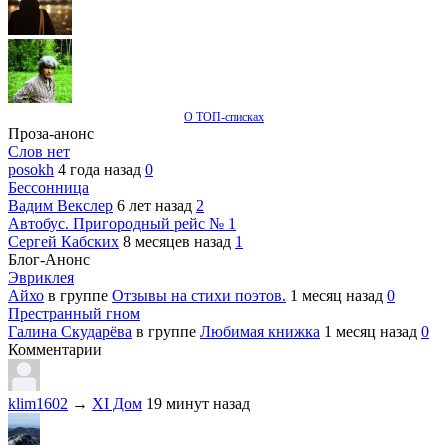
О ТОП-списках
Проза-анонс
Слов нет
posokh
4 года назад
0
Бессонница
Вадим Векслер
6 лет назад
2
Автобус. Пригородный рейс № 1
Сергей Кабских
8 месяцев назад
1
Блог-Анонс
Эвриклея
Айхо
в группе
Отзывы на стихи поэтов.
1 месяц назад
0
Престранный гном
Галина Скударёва
в группе
Любимая книжка
1 месяц назад
0
Комментарии
klim1602
→
XI Дом
19 минут назад