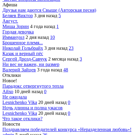
Афиша
Друзья нам даются Свыше (Авторская песня)
Беляев Виктор
3 дня назад
5
Август.
Миша Зорин
4 года назад
1
Гордая девочка
Иммануил
2 дня назад
10
Брошенное племя...
Николай Гольбрайх
3 дня назад
23
Казак и верный пёс
Сергей Дрозд-Савчук
2 месяца назад
3
Ни вес не важен, ни размер
Валерий Зайцев
3 года назад
48
Отклики
Новое!
Парадокс отвергнутого тепла
Айхо
10 дней назад
0
Не ожидала
Lesnichenko Vika
20 дней назад
0
Ночь длинна и полна ужасов
Lesnichenko Vika
20 дней назад
0
Что такое отклики?
Новости
Поздравляем победителей конкурса «Неразделенная любовь»!
admin
5 дней назад
26