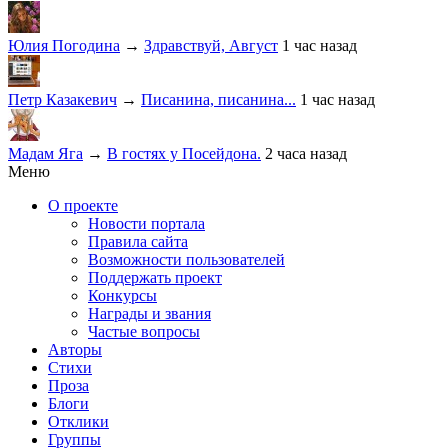
Юлия Погодина
→
Здравствуй, Август
1 час назад
Петр Казакевич
→
Писанина, писанина...
1 час назад
Мадам Яга
→
В гостях у Посейдона.
2 часа назад
Меню
О проекте
Новости портала
Правила сайта
Возможности пользователей
Поддержать проект
Конкурсы
Награды и звания
Частые вопросы
Авторы
Стихи
Проза
Блоги
Отклики
Группы