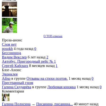
О ТОП-списках
Проза-анонс
Слов нет
posokh
4 года назад
0
Бессонница
Вадим Векслер
6 лет назад
2
Автобус. Пригородный рейс № 1
Сергей Кабских
8 месяцев назад
1
Блог-Анонс
Эвриклея
Айхо
в группе
Отзывы на стихи поэтов.
1 месяц назад
0
Престранный гном
Галина Скударёва
в группе
Любимая книжка
1 месяц назад
0
Комментарии
Галина Полосина
→
Писанина, писанина...
40 минут назад