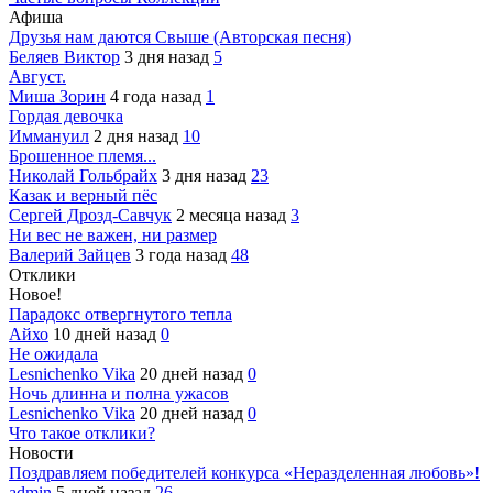
Афиша
Друзья нам даются Свыше (Авторская песня)
Беляев Виктор
3 дня назад
5
Август.
Миша Зорин
4 года назад
1
Гордая девочка
Иммануил
2 дня назад
10
Брошенное племя...
Николай Гольбрайх
3 дня назад
23
Казак и верный пёс
Сергей Дрозд-Савчук
2 месяца назад
3
Ни вес не важен, ни размер
Валерий Зайцев
3 года назад
48
Отклики
Новое!
Парадокс отвергнутого тепла
Айхо
10 дней назад
0
Не ожидала
Lesnichenko Vika
20 дней назад
0
Ночь длинна и полна ужасов
Lesnichenko Vika
20 дней назад
0
Что такое отклики?
Новости
Поздравляем победителей конкурса «Неразделенная любовь»!
admin
5 дней назад
26