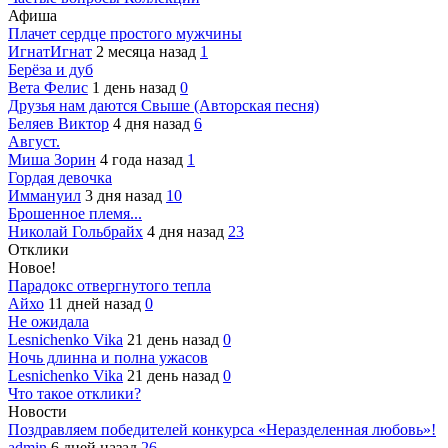
Афиша
Плачет сердце простого мужчины
ИгнатИгнат
2 месяца назад
1
Берёза и дуб
Вета Фелис
1 день назад
0
Друзья нам даются Свыше (Авторская песня)
Беляев Виктор
4 дня назад
6
Август.
Миша Зорин
4 года назад
1
Гордая девочка
Иммануил
3 дня назад
10
Брошенное племя...
Николай Гольбрайх
4 дня назад
23
Отклики
Новое!
Парадокс отвергнутого тепла
Айхо
11 дней назад
0
Не ожидала
Lesnichenko Vika
21 день назад
0
Ночь длинна и полна ужасов
Lesnichenko Vika
21 день назад
0
Что такое отклики?
Новости
Поздравляем победителей конкурса «Неразделенная любовь»!
admin
6 дней назад
26