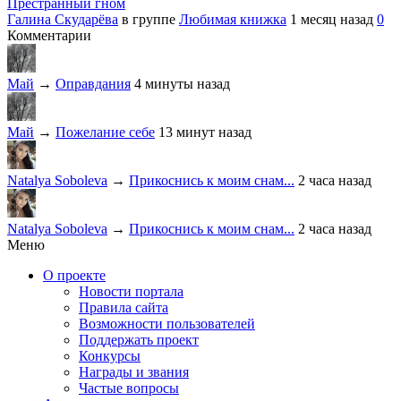
Престранный гном
Галина Скударёва
в группе
Любимая книжка
1 месяц назад
0
Комментарии
Май
→
Оправдания
4 минуты назад
Май
→
Пожелание себе
13 минут назад
Natalya Soboleva
→
Прикоснись к моим снам...
2 часа назад
Natalya Soboleva
→
Прикоснись к моим снам...
2 часа назад
Меню
О проекте
Новости портала
Правила сайта
Возможности пользователей
Поддержать проект
Конкурсы
Награды и звания
Частые вопросы