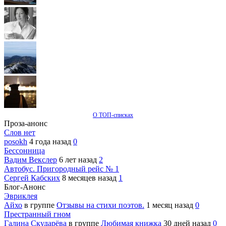
О ТОП-списках
Проза-анонс
Слов нет
posokh
4 года назад
0
Бессонница
Вадим Векслер
6 лет назад
2
Автобус. Пригородный рейс № 1
Сергей Кабских
8 месяцев назад
1
Блог-Анонс
Эвриклея
Айхо
в группе
Отзывы на стихи поэтов.
1 месяц назад
0
Престранный гном
Галина Скударёва
в группе
Любимая книжка
30 дней назад
0