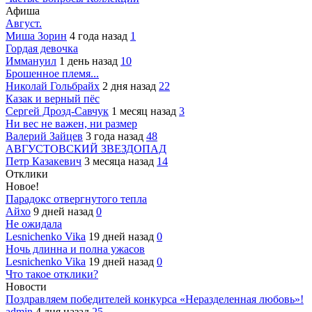
Афиша
Август.
Миша Зорин
4 года назад
1
Гордая девочка
Иммануил
1 день назад
10
Брошенное племя...
Николай Гольбрайх
2 дня назад
22
Казак и верный пёс
Сергей Дрозд-Савчук
1 месяц назад
3
Ни вес не важен, ни размер
Валерий Зайцев
3 года назад
48
АВГУСТОВСКИЙ ЗВЕЗДОПАД
Петр Казакевич
3 месяца назад
14
Отклики
Новое!
Парадокс отвергнутого тепла
Айхо
9 дней назад
0
Не ожидала
Lesnichenko Vika
19 дней назад
0
Ночь длинна и полна ужасов
Lesnichenko Vika
19 дней назад
0
Что такое отклики?
Новости
Поздравляем победителей конкурса «Неразделенная любовь»!
admin
4 дня назад
25