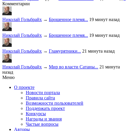
Комментарии
Николай Гольбрайх
→
Брошенное племя...
19 минут назад
Николай Гольбрайх
→
Брошенное племя...
19 минут назад
Николай Гольбрайх
→
Гламурятники...
21 минута назад
Николай Гольбрайх
→
Мир во власти Сатаны...
21 минута
назад
Меню
О проекте
Новости портала
Правила сайта
Возможности пользователей
Поддержать проект
Конкурсы
Награды и звания
Частые вопросы
Авторы