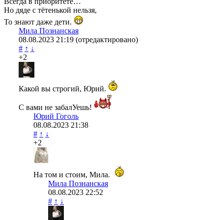
Всегда в приоритете…
Но дяде с тётенькой нельзя,
То знают даже дети.
Мила Познанская
08.08.2023
21:19
(отредактировано)
#
↑
↓
+2
Какой вы строгий, Юрий.
С вами не забалУешь!
Юрий Гоголь
08.08.2023
21:38
#
↑
↓
+2
На том и стоим, Мила.
Мила Познанская
08.08.2023
22:52
#
↑
↓