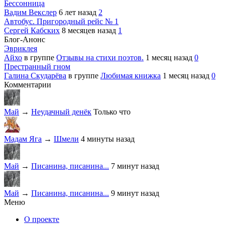
Бессонница
Вадим Векслер
6 лет назад
2
Автобус. Пригородный рейс № 1
Сергей Кабских
8 месяцев назад
1
Блог-Анонс
Эвриклея
Айхо
в группе
Отзывы на стихи поэтов.
1 месяц назад
0
Престранный гном
Галина Скударёва
в группе
Любимая книжка
1 месяц назад
0
Комментарии
Май
→
Неудачный денёк
Только что
Мадам Яга
→
Шмели
4 минуты назад
Май
→
Писанина, писанина...
7 минут назад
Май
→
Писанина, писанина...
9 минут назад
Меню
О проекте