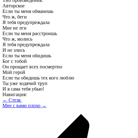
Тип произведения:
Авторское
Если ты меня обманешь
Что ж, беги
Я тебя предупреждала
Мне не лги
Если ты меня расстроишь
Что ж, молись
Я тебя предупреждала
И не злись
Если ты меня обидишь
Бог с тобой
Он прощает всех посмертно
Мой герой
Если ты обидишь тех кого люблю
Ты уже ходячий труп
И я сама тебя убью!
Навигация:
← Стезя.
Мне с вами плохо →