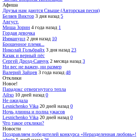
Афиша
Друзья нам даются Свыше (Авторская песня)
Беляев Виктор
3 дня назад
5
Август.
Миша Зорин
4 года назад
1
Гордая девочка
Иммануил
2 дня назад
10
Брошенное племя...
Николай Гольбрайх
3 дня назад
23
Казак и верный пёс
Сергей Дрозд-Савчук
2 месяца назад
3
Ни вес не важен, ни размер
Валерий Зайцев
3 года назад
48
Отклики
Новое!
Парадокс отвергнутого тепла
Айхо
10 дней назад
0
Не ожидала
Lesnichenko Vika
20 дней назад
0
Ночь длинна и полна ужасов
Lesnichenko Vika
20 дней назад
0
Что такое отклики?
Новости
Поздравляем победителей конкурса «Неразделенная любовь»!
admin
5 дней назад
26