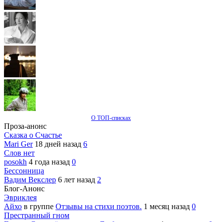
О ТОП-списках
Проза-анонс
Сказка о Счастье
Mari Ger
18 дней назад
6
Слов нет
posokh
4 года назад
0
Бессонница
Вадим Векслер
6 лет назад
2
Блог-Анонс
Эвриклея
Айхо
в группе
Отзывы на стихи поэтов.
1 месяц назад
0
Престранный гном