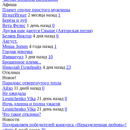
Афиша
Плачет сердце простого мужчины
ИгнатИгнат
2 месяца назад
1
Берёза и дуб
Вета Фелис
1 день назад
0
Друзья нам даются Свыше (Авторская песня)
Беляев Виктор
4 дня назад
6
Август.
Миша Зорин
4 года назад
1
Гордая девочка
Иммануил
3 дня назад
10
Брошенное племя...
Николай Гольбрайх
4 дня назад
23
Отклики
Новое!
Парадокс отвергнутого тепла
Айхо
11 дней назад
0
Не ожидала
Lesnichenko Vika
21 день назад
0
Ночь длинна и полна ужасов
Lesnichenko Vika
21 день назад
0
Что такое отклики?
Новости
Поздравляем победителей конкурса «Неразделенная любовь»!
admin
6 дней назад
26