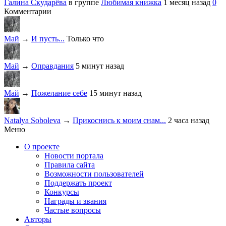
Галина Скударёва
в группе
Любимая книжка
1 месяц назад
0
Комментарии
Май
→
И пусть...
Только что
Май
→
Оправдания
5 минут назад
Май
→
Пожелание себе
15 минут назад
Natalya Soboleva
→
Прикоснись к моим снам...
2 часа назад
Меню
О проекте
Новости портала
Правила сайта
Возможности пользователей
Поддержать проект
Конкурсы
Награды и звания
Частые вопросы
Авторы