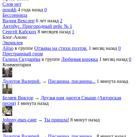
Слов нет
posokh
4 года назад
0
Бессонница
Вадим Векслер
6 лет назад
2
Автобус. Пригородный рейс № 1
Сергей Кабских
8 месяцев назад
1
Блог-Анонс
Эвриклея
Айхо
в группе
Отзывы на стихи поэтов.
1 месяц назад
0
Престранный гном
Галина Скударёва
в группе
Любимая книжка
1 месяц назад
0
Комментарии
Долотов Валерий.
→
Писанина, писанина...
1 минута назад
Беляев Виктор
→
Друзья нам даются Свыше (Авторская
песня)
1 минута назад
Johnny-max-cage
→
Ты пришла!
8 минут назад
Долотов Валерий.
→
Писанина, писанина...
8 минут назад