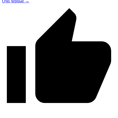
Очи чёрные →