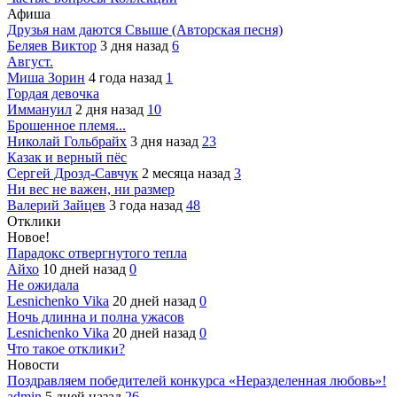
Афиша
Друзья нам даются Свыше (Авторская песня)
Беляев Виктор
3 дня назад
6
Август.
Миша Зорин
4 года назад
1
Гордая девочка
Иммануил
2 дня назад
10
Брошенное племя...
Николай Гольбрайх
3 дня назад
23
Казак и верный пёс
Сергей Дрозд-Савчук
2 месяца назад
3
Ни вес не важен, ни размер
Валерий Зайцев
3 года назад
48
Отклики
Новое!
Парадокс отвергнутого тепла
Айхо
10 дней назад
0
Не ожидала
Lesnichenko Vika
20 дней назад
0
Ночь длинна и полна ужасов
Lesnichenko Vika
20 дней назад
0
Что такое отклики?
Новости
Поздравляем победителей конкурса «Неразделенная любовь»!
admin
5 дней назад
26