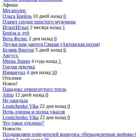
Афиша
Мегаполис
Ольга Брейль
10 дней назад
0
Плачет сердце простого мужчины
ИгнатИгнат
2 месяца назад
1
Берёза и дуб
Вета Фелис
2 дня назад
0
Друзья нам даются Свыше (Авторская песня)
Беляев Виктор
5 дней назад
6
Август.
Миша Зорин
4 года назад
1
Гордая девочка
Иммануил
4 дня назад
10
Отклики
Новое!
Парадокс отвергнутого тепла
Айхо
12 дней назад
0
Не ожидала
Lesnichenko Vika
22 дня назад
0
Ночь длинна и полна ужасов
Lesnichenko Vika
22 дня назад
0
Что такое отклики?
Новости
Поздравляем победителей конкурса «Неразделенная любовь»!
admin
7 дней назад
26