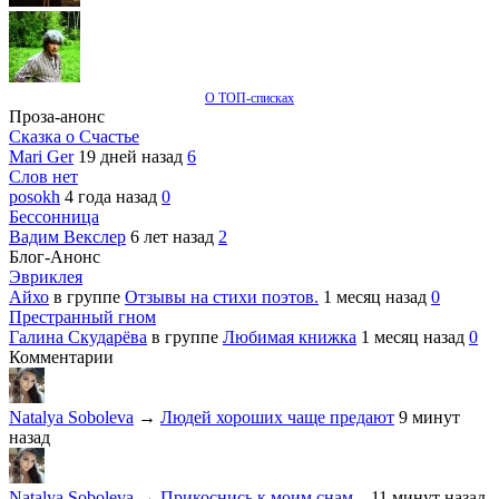
О ТОП-списках
Проза-анонс
Сказка о Счастье
Mari Ger
19 дней назад
6
Слов нет
posokh
4 года назад
0
Бессонница
Вадим Векслер
6 лет назад
2
Блог-Анонс
Эвриклея
Айхо
в группе
Отзывы на стихи поэтов.
1 месяц назад
0
Престранный гном
Галина Скударёва
в группе
Любимая книжка
1 месяц назад
0
Комментарии
Natalya Soboleva
→
Людей хороших чаще предают
9 минут
назад
Natalya Soboleva
→
Прикоснись к моим снам...
11 минут назад