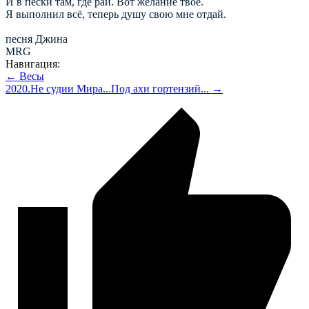
И в пески там, где рай. Вот желание твоё.
Я выполнил всё, теперь душу свою мне отдай.
песня Джина
MRG
Навигация:
← Весы
2020.Не судии Мира...Под ахи гортензий... →