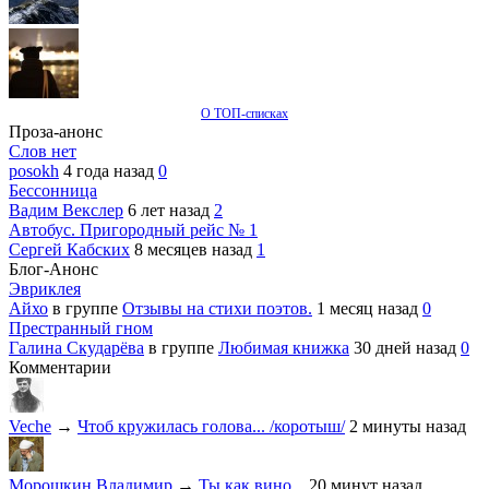
О ТОП-списках
Проза-анонс
Слов нет
posokh
4 года назад
0
Бессонница
Вадим Векслер
6 лет назад
2
Автобус. Пригородный рейс № 1
Сергей Кабских
8 месяцев назад
1
Блог-Анонс
Эвриклея
Айхо
в группе
Отзывы на стихи поэтов.
1 месяц назад
0
Престранный гном
Галина Скударёва
в группе
Любимая книжка
30 дней назад
0
Комментарии
Veche
→
Чтоб кружилась голова... /коротыш/
2 минуты назад
Морошкин Владимир
→
Ты как вино...
20 минут назад