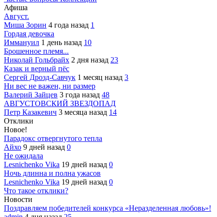
Афиша
Август.
Миша Зорин
4 года назад
1
Гордая девочка
Иммануил
1 день назад
10
Брошенное племя...
Николай Гольбрайх
2 дня назад
23
Казак и верный пёс
Сергей Дрозд-Савчук
1 месяц назад
3
Ни вес не важен, ни размер
Валерий Зайцев
3 года назад
48
АВГУСТОВСКИЙ ЗВЕЗДОПАД
Петр Казакевич
3 месяца назад
14
Отклики
Новое!
Парадокс отвергнутого тепла
Айхо
9 дней назад
0
Не ожидала
Lesnichenko Vika
19 дней назад
0
Ночь длинна и полна ужасов
Lesnichenko Vika
19 дней назад
0
Что такое отклики?
Новости
Поздравляем победителей конкурса «Неразделенная любовь»!
admin
4 дня назад
25