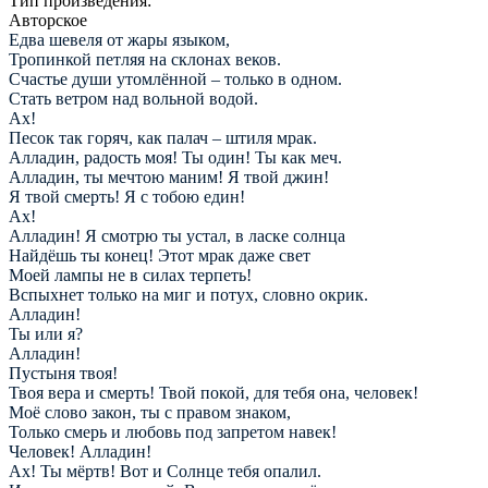
Тип произведения:
Авторское
Едва шевеля от жары языком,
Тропинкой петляя на склонах веков.
Счастье души утомлённой – только в одном.
Стать ветром над вольной водой.
Ах!
Песок так горяч, как палач – штиля мрак.
Алладин, радость моя! Ты один! Ты как меч.
Алладин, ты мечтою маним! Я твой джин!
Я твой смерть! Я с тобою един!
Ах!
Алладин! Я смотрю ты устал, в ласке солнца
Найдёшь ты конец! Этот мрак даже свет
Моей лампы не в силах терпеть!
Вспыхнет только на миг и потух, словно окрик.
Алладин!
Ты или я?
Алладин!
Пустыня твоя!
Твоя вера и смерть! Твой покой, для тебя она, человек!
Моё слово закон, ты с правом знаком,
Только смерь и любовь под запретом навек!
Человек! Алладин!
Ах! Ты мёртв! Вот и Солнце тебя опалил.