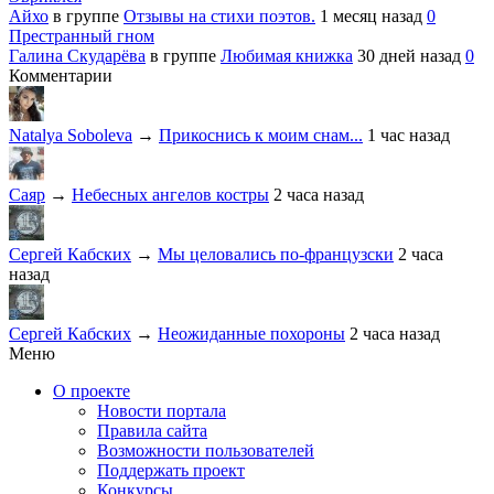
Айхо
в группе
Отзывы на стихи поэтов.
1 месяц назад
0
Престранный гном
Галина Скударёва
в группе
Любимая книжка
30 дней назад
0
Комментарии
Natalya Soboleva
→
Прикоснись к моим снам...
1 час назад
Саяр
→
Небесных ангелов костры
2 часа назад
Сергей Кабских
→
Мы целовались по-французски
2 часа
назад
Сергей Кабских
→
Неожиданные похороны
2 часа назад
Меню
О проекте
Новости портала
Правила сайта
Возможности пользователей
Поддержать проект
Конкурсы