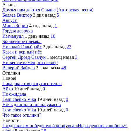
Афиша
Друзья нам даются Свыше (Авторская песня)
Беляев Виктор
3 дня назад
5
Август.
Миша Зорин
4 года назад
1
Гордая девочка
Иммануил
1 день назад
10
Брошенное племя...
Николай Гольбрайх
3 дня назад
23
Казак и верный пёс
Сергей Дрозд-Савчук
1 месяц назад
3
Ни вес не важен, ни размер
Валерий Зайцев
3 года назад
48
Отклики
Новое!
Парадокс отвергнутого тепла
Айхо
10 дней назад
0
Не ожидала
Lesnichenko Vika
19 дней назад
0
Ночь длинна и полна ужасов
Lesnichenko Vika
19 дней назад
0
Что такое отклики?
Новости
Поздравляем победителей конкурса «Неразделенная любовь»!
admin
5 дней назад
26