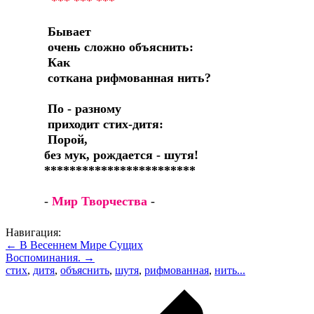
*** *** ***
Бывает
очень сложно объяснить:
Как
соткана рифмованная нить?
По - разному
приходит стих-дитя:
Порой,
без мук, рождается - шутя!
************************
-
Мир Творчества
-
Навигация:
← В Весеннем Мире Сущих
Воспоминания. →
стих
,
дитя
,
объяснить
,
шутя
,
рифмованная
,
нить...