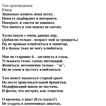
Тип произведения:
Юмор
Знакомые женить меня хотят,
Невесту подбирают в интернете.
Поверьте, я совсем не виноват,
Что ничего в том поиске не светит.
Холостякую с очень давних пор,
(Добавлю только - возраст мой за тридцать.)
Ну, не привык влюбляться в монитор,
И в буквы тоже не могу влюбиться.
Мне по старинке б, - заглянуть в глаза,
Услышать голос, гамму интонаций.
Жениться, несомненно только - "за",
Но не умею в пустоту влюбляться.
Там может оказаться старый хрыч
На месте привлекательной брюнетки,
Модификаций ников не постичь,
И фоток, что пестрят, как этикетки.
О времена, о авы! (Кто сказал?)
Не угадать в изменчивых анкетах,