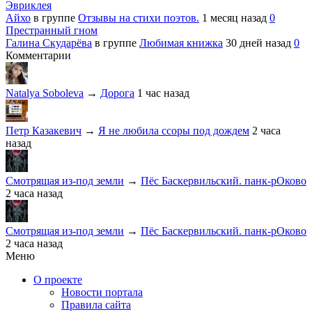
Эвриклея
Айхо
в группе
Отзывы на стихи поэтов.
1 месяц назад
0
Престранный гном
Галина Скударёва
в группе
Любимая книжка
30 дней назад
0
Комментарии
Natalya Soboleva
→
Дорога
1 час назад
Петр Казакевич
→
Я не любила ссоры под дождем
2 часа
назад
Смотрящая из-под земли
→
Пёс Баскервильский. панк-рОково
2 часа назад
Смотрящая из-под земли
→
Пёс Баскервильский. панк-рОково
2 часа назад
Меню
О проекте
Новости портала
Правила сайта