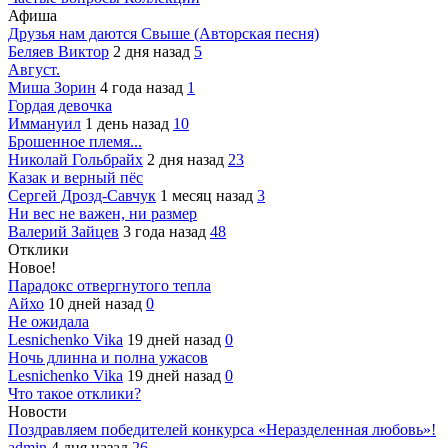
Афиша
Друзья нам даются Свыше (Авторская песня)
Беляев Виктор
2 дня назад
5
Август.
Миша Зорин
4 года назад
1
Гордая девочка
Иммануил
1 день назад
10
Брошенное племя...
Николай Гольбрайх
2 дня назад
23
Казак и верный пёс
Сергей Дрозд-Савчук
1 месяц назад
3
Ни вес не важен, ни размер
Валерий Зайцев
3 года назад
48
Отклики
Новое!
Парадокс отвергнутого тепла
Айхо
10 дней назад
0
Не ожидала
Lesnichenko Vika
19 дней назад
0
Ночь длинна и полна ужасов
Lesnichenko Vika
19 дней назад
0
Что такое отклики?
Новости
Поздравляем победителей конкурса «Неразделенная любовь»!
admin
4 дня назад
26