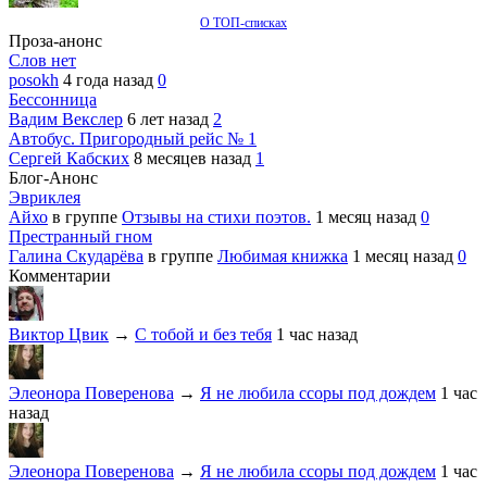
О ТОП-списках
Проза-анонс
Слов нет
posokh
4 года назад
0
Бессонница
Вадим Векслер
6 лет назад
2
Автобус. Пригородный рейс № 1
Сергей Кабских
8 месяцев назад
1
Блог-Анонс
Эвриклея
Айхо
в группе
Отзывы на стихи поэтов.
1 месяц назад
0
Престранный гном
Галина Скударёва
в группе
Любимая книжка
1 месяц назад
0
Комментарии
Виктор Цвик
→
С тобой и без тебя
1 час назад
Элеонора Поверенова
→
Я не любила ссоры под дождем
1 час
назад
Элеонора Поверенова
→
Я не любила ссоры под дождем
1 час