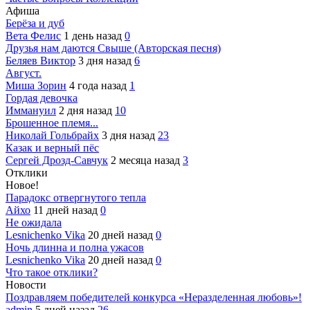
Афиша
Берёза и дуб
Вета Фелис
1 день назад
0
Друзья нам даются Свыше (Авторская песня)
Беляев Виктор
3 дня назад
6
Август.
Миша Зорин
4 года назад
1
Гордая девочка
Иммануил
2 дня назад
10
Брошенное племя...
Николай Гольбрайх
3 дня назад
23
Казак и верный пёс
Сергей Дрозд-Савчук
2 месяца назад
3
Отклики
Новое!
Парадокс отвергнутого тепла
Айхо
11 дней назад
0
Не ожидала
Lesnichenko Vika
20 дней назад
0
Ночь длинна и полна ужасов
Lesnichenko Vika
20 дней назад
0
Что такое отклики?
Новости
Поздравляем победителей конкурса «Неразделенная любовь»!
admin
5 дней назад
26