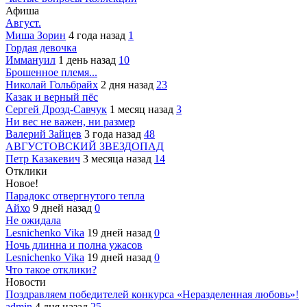
Афиша
Август.
Миша Зорин
4 года назад
1
Гордая девочка
Иммануил
1 день назад
10
Брошенное племя...
Николай Гольбрайх
2 дня назад
23
Казак и верный пёс
Сергей Дрозд-Савчук
1 месяц назад
3
Ни вес не важен, ни размер
Валерий Зайцев
3 года назад
48
АВГУСТОВСКИЙ ЗВЕЗДОПАД
Петр Казакевич
3 месяца назад
14
Отклики
Новое!
Парадокс отвергнутого тепла
Айхо
9 дней назад
0
Не ожидала
Lesnichenko Vika
19 дней назад
0
Ночь длинна и полна ужасов
Lesnichenko Vika
19 дней назад
0
Что такое отклики?
Новости
Поздравляем победителей конкурса «Неразделенная любовь»!
admin
4 дня назад
25