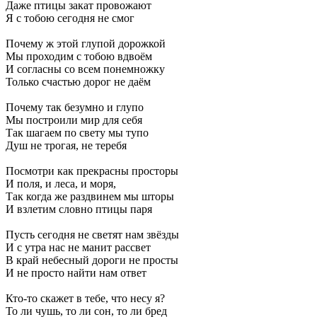
Даже птицы закат провожают
Я с тобою сегодня не смог
Почему ж этой глупой дорожкой
Мы проходим с тобою вдвоём
И согласны со всем понемножку
Только счастью дорог не даём
Почему так безумно и глупо
Мы построили мир для себя
Так шагаем по свету мы тупо
Душ не трогая, не теребя
Посмотри как прекрасны просторы
И поля, и леса, и моря,
Так когда же раздвинем мы шторы
И взлетим словно птицы паря
Пусть сегодня не светят нам звёзды
И с утра нас не манит рассвет
В край небесный дороги не просты
И не просто найти нам ответ
Кто-то скажет в тебе, что несу я?
То ли чушь, то ли сон, то ли бред