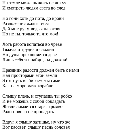
На земле можешь жить не ликуя
И смотреть людям света во след
Но гони хоть до пота, до крови
Разложения жалит змея
Дай мне руку, ведь я наготове
Но не ты, только та что моя!
Хоть работа копаться во чреве
Тяжела и трудна и сложна
Но душа преклоняется деве
Лишь себя ты найди, ты должна!
Праздник радости должен быть с нами
Над просторами этой земли
Этот путь выбираем мы сами
Как на море маяк корабли
Слышу плачь, и ступаешь ты робко
И не можешь с собой совладать
Жизнь ломается старая громко
Ради нового не пропадать
Вдруг я слышу затишье, ну что же
Вот рассвет, слышу песнь соловья