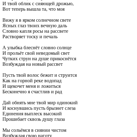
И твой облик с сияющей дрожью,
Вот теперь вышла та, что моя
Вижу я в ярком солнечном свете
Ясных глаз твоих вечную даль
Словно капля росы на рассвете
Растворяет тоску и печаль
А улыбка блеснёт словно солнце
И прольёт свой неведомый свет
Чутких струн на душе прикоснётся
Возбуждая на новый рассвет
Пусть твой волос бежит и струится
Как на горной реке водопад
И щекочет меня и ложиться
Бесконечно я счастлив и рад
Дай обнять мне твой мир одинокий
И коснувшись пусть брызнет слеза
Единения выплеск высокий
Прошибает сквозь душу глаза
Мы сольёмся в сиянии чистом
Возбуждая свою наготу