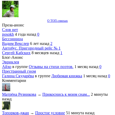
О ТОП-списках
Проза-анонс
Слов нет
posokh
4 года назад
0
Бессонница
Вадим Векслер
6 лет назад
2
Автобус. Пригородный рейс № 1
Сергей Кабских
8 месяцев назад
1
Блог-Анонс
Эвриклея
Айхо
в группе
Отзывы на стихи поэтов.
1 месяц назад
0
Престранный гном
Галина Скударёва
в группе
Любимая книжка
1 месяц назад
0
Комментарии
Матрёна Резникова
→
Прикоснись к моим снам...
2 минуты
назад
Топорков-джан
→
Простое условие
51 минута назад