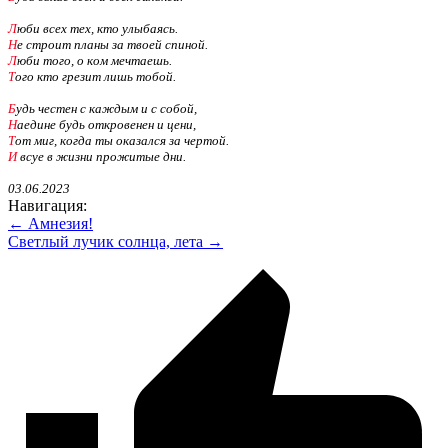
Л
юби всех тех, кто улыбаясь.
Н
е строит планы за твоей спиной.
Л
юби того, о ком мечтаешь.
Т
ого кто грезит лишь тобой.
Б
удь честен с каждым и с собой,
Н
аедине будь откровенен и цени,
Т
от миг, когда ты оказался за чертой.
И
всуе в жизни прожитые дни.
03.06.2023
Навигация:
← Амнезия!
Светлый лучик солнца, лета →