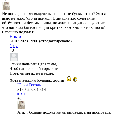
Не понял, почему выделены начальные буквы строк? Это же
явно не акро. Что за прикол? Ещё удивило сочетание
объёмности и бессмыслицы, похоже на занудное поучение… а
что написал бы настоящий критик, каковым я не являюсь?
Страшно подумать.
Никто
31.07.2023
19:06
(отредактировано)
#
↑
↓
+3
Стихи написаны для темы,
Чтоб написавший горы книг,
Поэт, читая их не въехал,
Хоть и вершин больших достиг.
Юрий Гоголь
31.07.2023
19:14
#
↑
↓
+2
Ага… больше похоже не на заповедь, а на проповедь.