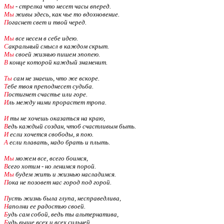
Мы
- стрелка что несет часы вперед.
Мы
живы здесь, как чье то вдохновение.
П
огаснет свет и твой черед.
Мы
все несем в себе идею.
С
акральный смысл в каждом скрыт.
Мы
своей жизнью пишем эпопею.
В
конце которой каждый знаменит.
Ты
сам не знаешь, что же вскоре.
Т
ебе твоя преподнесет судьба.
П
остигнет счастье или горе.
И
ль между ними прорастет тропа.
И
ты не хочешь оказаться на краю,
В
едь каждый создан, чтоб счастливым быть.
И
если хочется свободы, я пою.
А
если плавать, надо брать и плыть.
Мы
можем все, всего боимся,
В
сего хотим - но ленимся порой.
Мы
будем жить и жизнью насладимся.
П
ока не позовет нас город под горой.
П
усть жизнь была глупа, несправедлива,
Н
аполни ее радостью своей.
Б
удь сам собой, ведь ты альтернатива,
Б
удь выше всех и всех сильней.