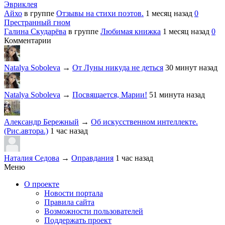
Эвриклея
Айхо
в группе
Отзывы на стихи поэтов.
1 месяц назад
0
Престранный гном
Галина Скударёва
в группе
Любимая книжка
1 месяц назад
0
Комментарии
Natalya Soboleva
→
От Луны никуда не деться
30 минут назад
Natalya Soboleva
→
Посвящается, Марии!
51 минута назад
Александр Бережный
→
Об искусственном интеллекте.
(Рис.автора.)
1 час назад
Наталия Седова
→
Оправдания
1 час назад
Меню
О проекте
Новости портала
Правила сайта
Возможности пользователей
Поддержать проект