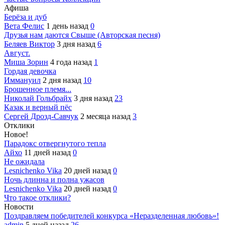
Афиша
Берёза и дуб
Вета Фелис
1 день назад
0
Друзья нам даются Свыше (Авторская песня)
Беляев Виктор
3 дня назад
6
Август.
Миша Зорин
4 года назад
1
Гордая девочка
Иммануил
2 дня назад
10
Брошенное племя...
Николай Гольбрайх
3 дня назад
23
Казак и верный пёс
Сергей Дрозд-Савчук
2 месяца назад
3
Отклики
Новое!
Парадокс отвергнутого тепла
Айхо
11 дней назад
0
Не ожидала
Lesnichenko Vika
20 дней назад
0
Ночь длинна и полна ужасов
Lesnichenko Vika
20 дней назад
0
Что такое отклики?
Новости
Поздравляем победителей конкурса «Неразделенная любовь»!
admin
5 дней назад
26