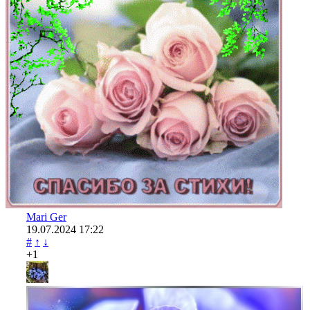
Mari Ger
19.07.2024
17:22
#
↑
↓
+1