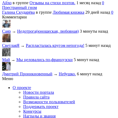
Айхо
в группе
Отзывы на стихи поэтов.
1 месяц назад
0
Престранный гном
Галина Скударёва
в группе
Любимая книжка
29 дней назад
0
Комментарии
Саяр
→
Недотрога(юношеская, любовная)
3 минуты назад
СветлаяЯ
→
Распласталась кругом непогода!
5 минут назад
Май
→
Мы целовались по-французски
5 минут назад
Дмитрий Проникновенный
→
Небушко.
6 минут назад
Меню
О проекте
Новости портала
Правила сайта
Возможности пользователей
Поддержать проект
Конкурсы
Награды и звания