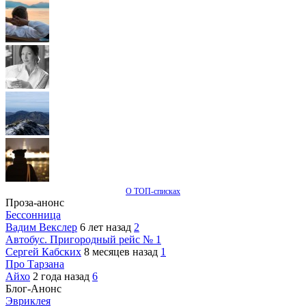
О ТОП-списках
Проза-анонс
Бессонница
Вадим Векслер
6 лет назад
2
Автобус. Пригородный рейс № 1
Сергей Кабских
8 месяцев назад
1
Про Тарзана
Айхо
2 года назад
6
Блог-Анонс
Эвриклея