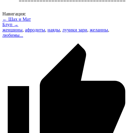
====================================
Навигация:
← Шах и Мат
Блуп →
женщины
,
афродиты
,
наяды
,
лучики зари
,
желанны
,
любимы...