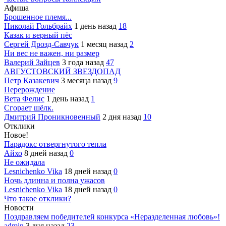
Афиша
Брошенное племя...
Николай Гольбрайх
1 день назад
18
Казак и верный пёс
Сергей Дрозд-Савчук
1 месяц назад
2
Ни вес не важен, ни размер
Валерий Зайцев
3 года назад
47
АВГУСТОВСКИЙ ЗВЕЗДОПАД
Петр Казакевич
3 месяца назад
9
Перерождение
Вета Фелис
1 день назад
1
Сгорает шёлк.
Дмитрий Проникновенный
2 дня назад
10
Отклики
Новое!
Парадокс отвергнутого тепла
Айхо
8 дней назад
0
Не ожидала
Lesnichenko Vika
18 дней назад
0
Ночь длинна и полна ужасов
Lesnichenko Vika
18 дней назад
0
Что такое отклики?
Новости
Поздравляем победителей конкурса «Неразделенная любовь»!
admin
3 дня назад
23