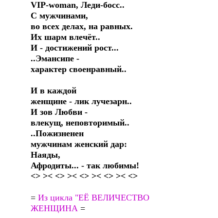
VIP-woman, Леди-босс..
С мужчинами,
во всех делах, на равных.
Их шарм влечёт..
И - достижений рост...
..Эмансипе -
характер своенравный..
И в каждой
женщине - лик лучезарн..
И зов Любви -
влекущ, неповторимый..
..Пожизненен
мужчинам женский дар:
Наяды,
Афродиты... - так любимы!
<> >< <> >< <> >< <> >< <>
=
Из цикла "ЕЁ ВЕЛИЧЕСТВО
ЖЕНЩИНА
=