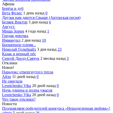
Афиша
Берёза и дуб
Вета Фелис
1 день назад
0
Друзья нам даются Свыше (Авторская песня)
Беляев Виктор
3 дня назад
6
Август.
Миша Зорин
4 года назад
1
Гордая девочка
Иммануил
2 дня назад
10
Брошенное племя...
Николай Гольбрайх
3 дня назад
23
Казак и верный пёс
Сергей Дрозд-Савчук
2 месяца назад
3
Отклики
Новое!
Парадокс отвергнутого тепла
Айхо
11 дней назад
0
Не ожидала
Lesnichenko Vika
20 дней назад
0
Ночь длинна и полна ужасов
Lesnichenko Vika
20 дней назад
0
Что такое отклики?
Новости
Поздравляем победителей конкурса «Неразделенная любовь»!
admin
5 дней назад
26