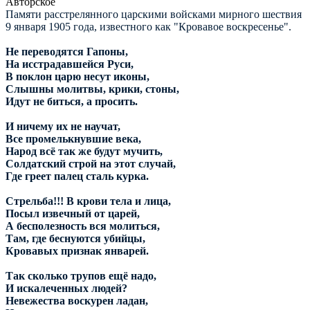
Авторское
Памяти расстрелянного царскими войсками мирного шествия
9 января 1905 года, известного как "Кровавое воскресенье".
Не переводятся Гапоны,
На исстрадавшейся Руси,
В поклон царю несут иконы,
Слышны молитвы, крики, стоны,
Идут не биться, а просить.
И ничему их не научат,
Все промелькнувшие века,
Народ всё так же будут мучить,
Солдатский строй на этот случай,
Где греет палец сталь курка.
Стрельба!!! В крови тела и лица,
Посыл извечный от царей,
А бесполезность вся молиться,
Там, где беснуются убийцы,
Кровавых признак январей.
Так сколько трупов ещё надо,
И искалеченных людей?
Невежества воскурен ладан,