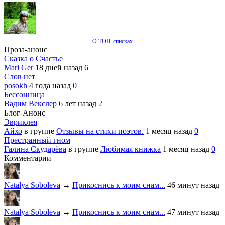
О ТОП-списках
Проза-анонс
Сказка о Счастье
Mari Ger
18 дней назад
6
Слов нет
posokh
4 года назад
0
Бессонница
Вадим Векслер
6 лет назад
2
Блог-Анонс
Эвриклея
Айхо
в группе
Отзывы на стихи поэтов.
1 месяц назад
0
Престранный гном
Галина Скударёва
в группе
Любимая книжка
1 месяц назад
0
Комментарии
Natalya Soboleva
→
Прикоснись к моим снам...
46 минут назад
Natalya Soboleva
→
Прикоснись к моим снам...
47 минут назад