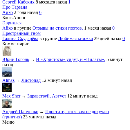
Сергей Кабских
8 месяцев назад
1
Про Тарзана
Айхо
2 года назад
6
Блог-Анонс
Эвриклея
Айхо
в группе
Отзывы на стихи поэтов.
1 месяц назад
0
Престранный гном
Галина Скударёва
в группе
Любимая книжка
29 дней назад
0
Комментарии
Юрий Гоголь
→
И «Христосы» уйдут, и «Пилаты».
5 минут
назад
Almaz
→
Листопад
12 минут назад
Max Sher
→
Здравствуй, Август
12 минут назад
Андрей Панченко
→
Простите, что я вам не докучаю
(триптих)
23 минуты назад
Меню