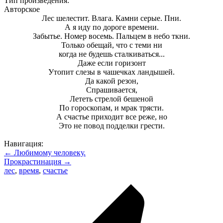
Тип произведения:
Авторское
Лес шелестит. Влага. Камни серые. Пни.
А я иду по дороге времени.
Забытье. Номер восемь. Пальцем в небо ткни.
Только обещай, что с теми ни
когда не будешь сталкиваться...
Даже если горизонт
Утопит слезы в чашечках ландышей.
Да какой резон,
Спрашивается,
Лететь стрелой бешеной
По гороскопам, и мрак трясти.
А счастье приходит все реже, но
Это не повод подделки грести.
Навигация:
← Любимому человеку.
Прокрастинация →
лес
,
время
,
счастье