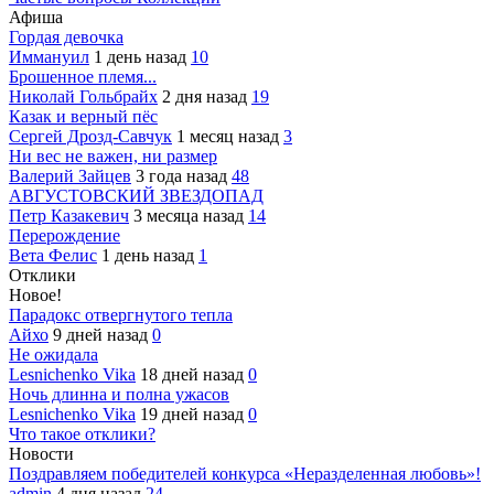
Афиша
Гордая девочка
Иммануил
1 день назад
10
Брошенное племя...
Николай Гольбрайх
2 дня назад
19
Казак и верный пёс
Сергей Дрозд-Савчук
1 месяц назад
3
Ни вес не важен, ни размер
Валерий Зайцев
3 года назад
48
АВГУСТОВСКИЙ ЗВЕЗДОПАД
Петр Казакевич
3 месяца назад
14
Перерождение
Вета Фелис
1 день назад
1
Отклики
Новое!
Парадокс отвергнутого тепла
Айхо
9 дней назад
0
Не ожидала
Lesnichenko Vika
18 дней назад
0
Ночь длинна и полна ужасов
Lesnichenko Vika
19 дней назад
0
Что такое отклики?
Новости
Поздравляем победителей конкурса «Неразделенная любовь»!
admin
4 дня назад
24