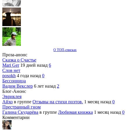
О ТОП-списках
Проза-анонс
Сказка о Счастье
Mari Ger
19 дней назад
6
Слов нет
posokh
4 года назад
0
Бессонница
Вадим Векслер
6 лет назад
2
Блог-Анонс
Эвриклея
Айхо
в группе
Отзывы на стихи поэтов.
1 месяц назад
0
Престранный гном
Галина Скударёва
в группе
Любимая книжка
1 месяц назад
0
Комментарии