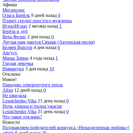
Афиша
Мегаполис
Ольга Брейль
9 дней назад
0
Плачет сердце простого мужчины
ИгнатИгнат
2 месяца назад
1
Берёза и дуб
Вета Фелис
2 дня назад
0
Друзья нам даются Свыше (Авторская песня)
Беляев Виктор
4 дня назад
6
Август.
Миша Зорин
4 года назад
1
Гордая девочка
Иммануил
3 дня назад
10
Отклики
Новое!
Парадокс отвергнутого тепла
Айхо
12 дней назад
0
Не ожидала
Lesnichenko Vika
21 день назад
0
Ночь длинна и полна ужасов
Lesnichenko Vika
21 день назад
0
Что такое отклики?
Новости
Поздравляем победителей конкурса «Неразделенная любовь»!
admin
6 дней назад
26