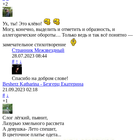
+2
Ух, ты! Это клёво!
Могу, конечно, выделить и отметить и образность, и
аллегорические обороты… Только ведь и так всё понятно —
замечательное стихотворение
Странник Межзвездный
28.07.2023
08:44
#
↑
↓
Спасибо на добром слове!
Besherz Katharina - Безгерц Екатерина
21.09.2023
02:18
#
↓
+1
Слог лёгкий, пьянит,
Лазурью хмельного рассвета
А девушка- Лето спешит,
В цветочное платье одета...