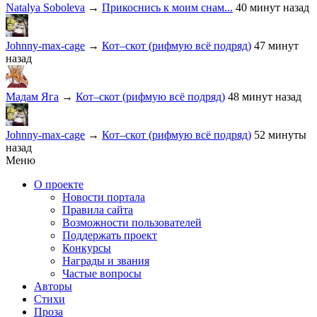
Natalya Soboleva
→
Прикоснись к моим снам...
40 минут назад
Johnny-max-cage
→
Кот–скот (рифмую всё подряд)
47 минут
назад
Мадам Яга
→
Кот–скот (рифмую всё подряд)
48 минут назад
Johnny-max-cage
→
Кот–скот (рифмую всё подряд)
52 минуты
назад
Меню
О проекте
Новости портала
Правила сайта
Возможности пользователей
Поддержать проект
Конкурсы
Награды и звания
Частые вопросы
Авторы
Стихи
Проза