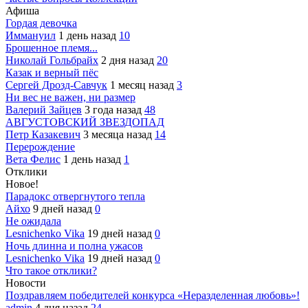
Афиша
Гордая девочка
Иммануил
1 день назад
10
Брошенное племя...
Николай Гольбрайх
2 дня назад
20
Казак и верный пёс
Сергей Дрозд-Савчук
1 месяц назад
3
Ни вес не важен, ни размер
Валерий Зайцев
3 года назад
48
АВГУСТОВСКИЙ ЗВЕЗДОПАД
Петр Казакевич
3 месяца назад
14
Перерождение
Вета Фелис
1 день назад
1
Отклики
Новое!
Парадокс отвергнутого тепла
Айхо
9 дней назад
0
Не ожидала
Lesnichenko Vika
19 дней назад
0
Ночь длинна и полна ужасов
Lesnichenko Vika
19 дней назад
0
Что такое отклики?
Новости
Поздравляем победителей конкурса «Неразделенная любовь»!
admin
4 дня назад
24