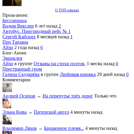
О ТОП-списках
Проза-анонс
Бессонница
Вадим Векслер
6 лет назад
2
Автобус. Пригородный рейс № 1
Сергей Кабских
8 месяцев назад
1
Про Тарзана
Айхо
2 года назад
6
Блог-Анонс
Эвриклея
Айхо
в группе
Отзывы на стихи поэтов.
1 месяц назад
0
Престранный гном
Галина Скударёва
в группе
Любимая книжка
29 дней назад
0
Комментарии
Андрей Осипов
→
На перепутье трёх дорог
Только что
Эльна Кива
→
Питерский ангел
4 минуты назад
Владимир Ляхов
→
Брошенное племя...
4 минуты назад