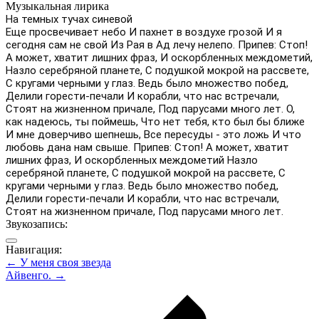
Музыкальная лирика
На темных тучах синевой
Еще просвечивает небо И пахнет в воздухе грозой И я
сегодня сам не свой Из Рая в Ад лечу нелепо. Припев: Стоп!
А может, хватит лишних фраз, И оскорбленных междометий,
Назло серебряной планете, С подушкой мокрой на рассвете,
С кругами черными у глаз. Ведь было множество побед,
Делили горести-печали И корабли, что нас встречали,
Стоят на жизненном причале, Под парусами много лет. О,
как надеюсь, ты поймешь, Что нет тебя, кто был бы ближе
И мне доверчиво шепнешь, Все пересуды - это ложь И что
любовь дана нам свыше. Припев: Стоп! А может, хватит
лишних фраз, И оскорбленных междометий Назло
серебряной планете, С подушкой мокрой на рассвете, С
кругами черными у глаз. Ведь было множество побед,
Делили горести-печали И корабли, что нас встречали,
Стоят на жизненном причале, Под парусами много лет.
Звукозапись:
Навигация:
← У меня своя звезда
Айвенго. →